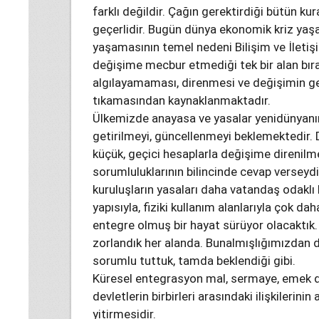
farklı değildir. Çağın gerektirdiği bütün kur
geçerlidir. Bugün dünya ekonomik kriz yaşar
yaşamasının temel nedeni Bilişim ve İletiş
değişime mecbur etmediği tek bir alan bı
algılayamaması, direnmesi ve değişimin ger
tıkamasından kaynaklanmaktadır.
Ülkemizde anayasa ve yasalar yenidünyanı
getirilmeyi, güncellenmeyi beklemektedir. 
küçük, geçici hesaplarla değişime direnilme
sorumluluklarının bilincinde cevap verseyd
kuruluşların yasaları daha vatandaş odaklı h
yapısıyla, fiziki kullanım alanlarıyla çok d
entegre olmuş bir hayat sürüyor olacaktık
zorlandık her alanda. Bunalmışlığımızdan d
sorumlu tuttuk, tamda beklendiği gibi.
Küresel entegrasyon mal, sermaye, emek 
devletlerin birbirleri arasındaki ilişkilerini
yitirmesidir.