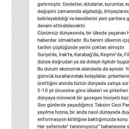
getirmiştir. Devletler, iktidarlar, kurumlar, 
değişimi zamanında algıladığı, ihtiyaçların
belirleyebildiği ve kendilerini yeni şartlara 
devam ettirebilecektir.
Günümüz dünyasında, bir ülkede yaşanan 
haberdar olmaktadır. Bu benim ülkemin içişl
tarihin çöplüğünde yerini çoktan almıştır.
Suriye’de, Irak’ta, Karabağ’da, Keşmir’de, F
dünya doğrudan ya da dolaylı ilgilidir bug
Bu durum ekonomik alandada da aynıdır. Ya
gümrük kurallarındaki kolaylıklar, şirketleri
ürettiğini anında bütün dünyada satışa sür
5-10 yıl öncesine göre ülkeleri ve şirketleri
dünyaya minnacık bir gezegen hüviyeti kaz
Son günlerde yaşadığımız Taksim Gezi Parkı 
yayılma hızına, bir anda nasıl dünayada du
enformasyon kirliliğine baktığımızda konu d
Her seferinde” tanınmıyoruz” bahanesine 