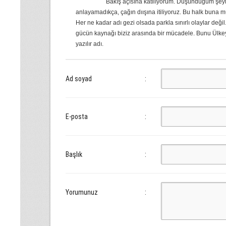
Bakış açısına katılıyorum. Düşündüğüm şeyle
anlayamadıkça, çağın dıışına itiliyoruz. Bu halk buna m
Her ne kadar adı gezi olsada parkla sınırlı olaylar deği
gücün kaynağı biziz arasında bir mücadele. Bunu Ülkeye 
yazılır adı.
Ad soyad
:
E-posta
:
Başlık
:
Yorumunuz
: