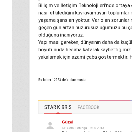
Bilişim ve İletişim Teknolojileri’nde ortaya
nasıl etkilediğini kavrayamayan toplumları
yaşama şansları yoktur. Var olan sorunlarım
geçen gün artan huzurusuzluğumuzu bu ç
olduğuna inanıyoruz.
Yapılması gereken, dünya’nın daha da küçül
boyutunuda hesaba katarak kaybettiğimiz 
yakalamak için azami çaba göstermektir. H
Bu haber 12923 defa okunmuştur
STAR KIBRIS
FACEBOOK
Güzel
Dr. Cem Lefkoşa - 9.06.2013