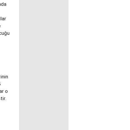
nda
lar
e
ocuğu
inin
5
ar o
ir.