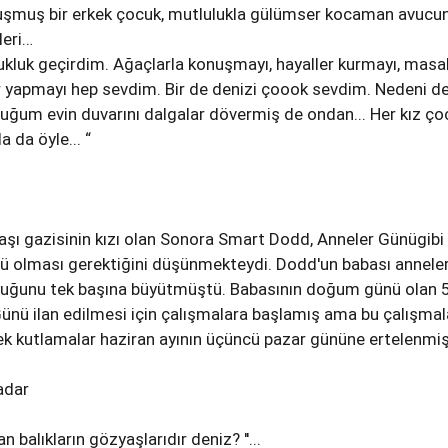
avuşmuş bir erkek çocuk, mutlulukla gülümser kocaman avucu
leri…
ukluk geçirdim. Ağaçlarla konuşmayı, hayaller kurmayı, masal
r yapmayı hep sevdim. Bir de denizi çoook sevdim. Nedeni d
ğum evin duvarını dalgalar dövermiş de ondan... Her kız ç
a da öyle... “
aşı gazisinin kızı olan Sonora Smart Dodd, Anneler Günügibi
nü olması gerektiğini düşünmekteydi. Dodd'un babası anneler
cuğunu tek başına büyütmüştü. Babasının doğum günü olan 
Günü ilan edilmesi için çalışmalara başlamış ama bu çalışmal
k kutlamalar haziran ayının üçüncü pazar gününe ertelenmişt
adar
lan balıkların gözyaşlarıdır deniz? ''...