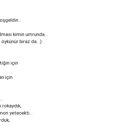
oşgeldin...
lması kimin umrunda...
öykünür biraz da...)
iğin için
n için
..
k rokaydık,
on yetecekti...
rduk,