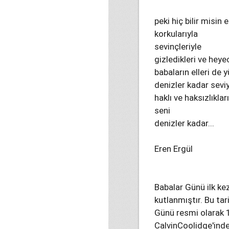
peki hiç bilir misin
korkularıyla
sevinçleriyle
gizledikleri ve heye
babaların elleri de 
denizler kadar sev
haklı ve haksızlıklar
seni
denizler kadar...
Eren Ergül
Babalar Günü ilk k
kutlanmıştır. Bu tar
Günü resmi olarak 1
CalvinCoolidge'inde