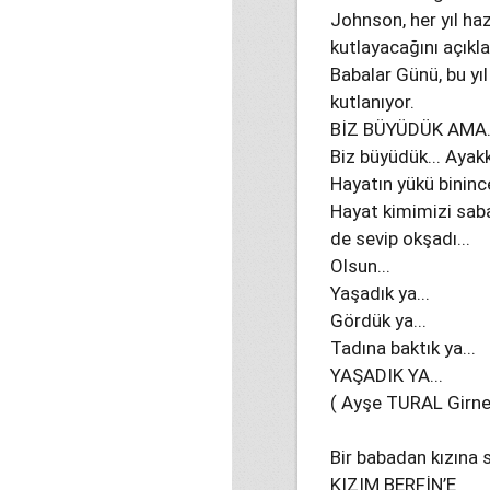
Johnson, her yıl ha
kutlayacağını açıklay
Babalar Günü, bu yı
kutlanıyor.
BİZ BÜYÜDÜK AMA.
Biz büyüdük... Ayak
Hayatın yükü binince
Hayat kimimizi saba
de sevip okşadı...
Olsun...
Yaşadık ya...
Gördük ya...
Tadına baktık ya...
YAŞADIK YA...
( Ayşe TURAL Girne
Bir babadan kızına 
KIZIM BERFİN’E