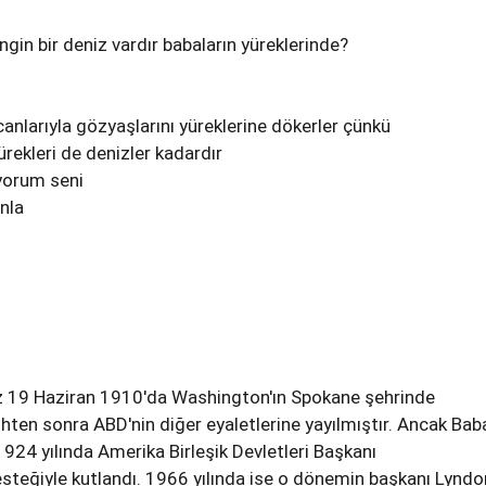
 engin bir deniz vardır babaların yüreklerinde?
canlarıyla gözyaşlarını yüreklerine dökerler çünkü
yürekleri de denizler kadardır
iyorum seni
ınla
ez 19 Haziran 1910'da Washington'ın Spokane şehrinde
ihten sonra ABD'nin diğer eyaletlerine yayılmıştır. Ancak Bab
924 yılında Amerika Birleşik Devletleri Başkanı
steğiyle kutlandı. 1966 yılında ise o dönemin başkanı Lyndo