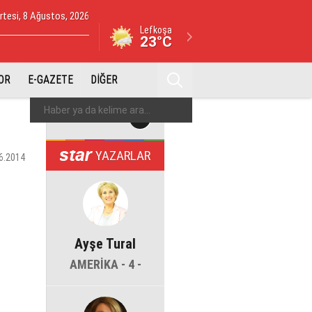
tesi, 8 Ağustos, 2026
Lefkoşa
23°C
OR
E-GAZETE
DİĞER
YAZARLAR
6.2014
Ayşe Tural
AMERİKA - 4 -