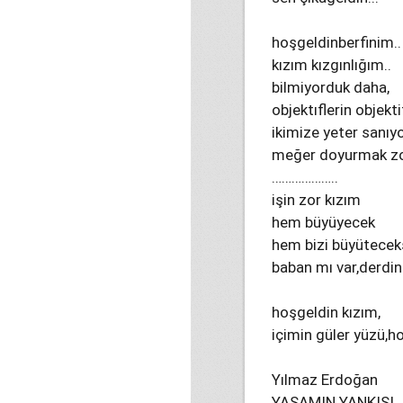
hoşgeldinberfinim..
kızım kızgınlığım..
bilmiyorduk daha,
objektıflerin objekt
ikimize yeter sanıy
meğer doyurmak zor
………………..
işin zor kızım
hem büyüyecek
hem bizi büyüteceks
baban mı var,derdin 
hoşgeldin kızım,
içimin güler yüzü,ho
Yılmaz Erdoğan
YAŞAMIN YANKISI..