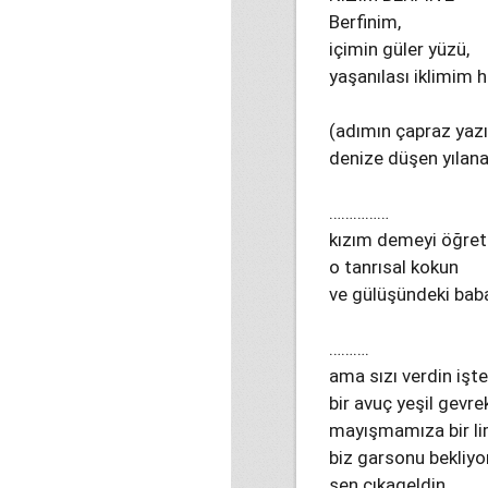
Berfinim,
içimin güler yüzü,
yaşanılası iklimim h
(adımın çapraz yazı
denize düşen yılana 
……………
kızım demeyi öğrett
o tanrısal kokun
ve gülüşündeki baba
……….
ama sızı verdin işte.
bir avuç yeşil gevre
mayışmamıza bir lim
biz garsonu bekliyo
sen çıkageldin...