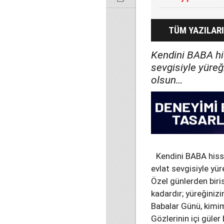
TÜM YAZILARI
Kendini BABA hi
sevgisiyle yüreğ
olsun…
Kendini BABA hiss
evlat sevgisiyle yü
Özel günlerden biri
kadardır; yüreğiniz
Babalar Günü, kimim
Gözlerinin içi güle