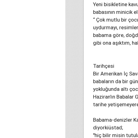
Yeni bisikletine k
babasının minicik el
“ Çok mutlu bir çoc
uydurmayı, resimle
babama göre, doğdu
gibi ona aşıktım, hal
Tarihçesi
Bir Amerikan İç Sav
babaların da bir gü
yokluğunda altı ço
Haziran'ın Babalar 
tarihe yetişemeyere
Babama-denizler K
diyorkiüstad;
''hiç bilir misin tutu