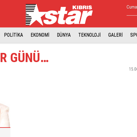
Cumar
POLİTİKA
EKONOMİ
DÜNYA
TEKNOLOJİ
GALERİ
SP
R GÜNÜ…
15.0