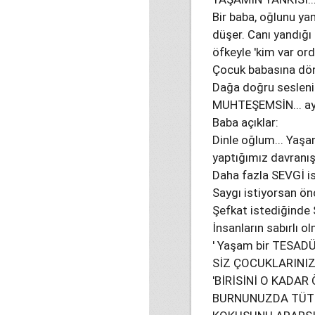
Bir baba, oğlunu ya
düşer. Canı yandığı 
öfkeyle 'kim var orda
Çocuk babasına dön
Dağa doğru seslenir
MUHTEŞEMSİN... aynı
Baba açıklar:
Dinle oğlum... Yaşa
yaptığımız davranışl
Daha fazla SEVGİ i
Saygı istiyorsan ön
Şefkat istediğinde 
İnsanların sabırlı 
' Yaşam bir TESADÜF 
SİZ ÇOCUKLARINI
'BİRİSİNİ O KADAR 
BURNUNUZDA TÜTE