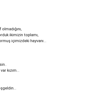
if olmadığını,
orduk ikimizin toplamı,
muş içimizdeki hayvanı...
in..
var kızım...
şgeldin...
.