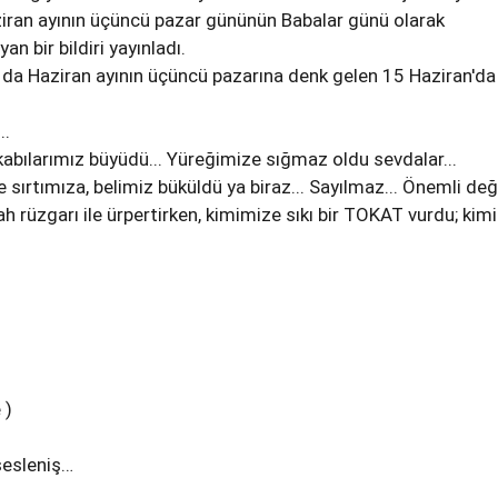
ziran ayının üçüncü pazar gününün Babalar günü olarak
an bir bildiri yayınladı.
l da Haziran ayının üçüncü pazarına denk gelen 15 Haziran'da
..
kabılarımız büyüdü... Yüreğimize sığmaz oldu sevdalar...
 sırtımıza, belimiz büküldü ya biraz... Sayılmaz... Önemli değil
h rüzgarı ile ürpertirken, kimimize sıkı bir TOKAT vurdu; kim
 )
sesleniş…