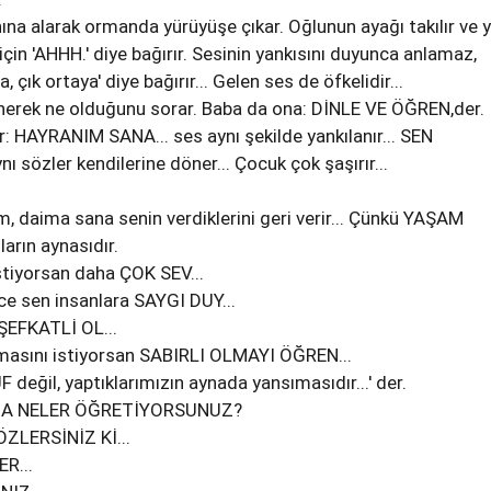
nına alarak ormanda yürüyüşe çıkar. Oğlunun ayağı takılır ve 
için 'AHHH.' diye bağırır. Sesinin yankısını duyunca anlamaz,
, çık ortaya' diye bağırır... Gelen ses de öfkelidir...
erek ne olduğunu sorar. Baba da ona: DİNLE VE ÖĞREN,der.
: HAYRANIM SANA... ses aynı şekilde yankılanır... SEN
 sözler kendilerine döner... Çocuk çok şaşırır...
m, daima sana senin verdiklerini geri verir... Çünkü YAŞAM
arın aynasıdır.
stiyorsan daha ÇOK SEV...
ce sen insanlara SAYGI DUY...
ŞEFKATLİ OL...
olmasını istiyorsan SABIRLI OLMAYI ÖĞREN...
değil, yaptıklarımızın aynada yansımasıdır...' der.
ZA NELER ÖĞRETİYORSUNUZ?
ÖZLERSİNİZ Kİ...
R...