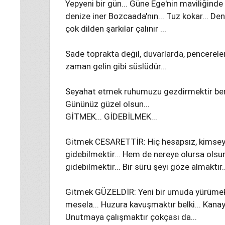
Yepyeni bir gün... Güne Ege'nin maviliğind
denize iner Bozcaada'nın... Tuz kokar... De
çok dilden şarkılar çalınır ...
Sade toprakta değil, duvarlarda, pencerelerd
zaman gelin gibi süslüdür...
Seyahat etmek ruhumuzu gezdirmektir bence
Gününüz güzel olsun...
GİTMEK... GİDEBİLMEK...
Gitmek CESARETTİR: Hiç hesapsız, kimsey
gidebilmektir... Hem de nereye olursa olsu
gidebilmektir... Bir sürü şeyi göze almaktır..
Gitmek GÜZELDİR: Yeni bir umuda yürümekti
mesela... Huzura kavuşmaktır belki... Kanay
Unutmaya çalışmaktır çokçası da...