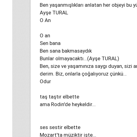
Ben yaşanmışlıkları anlatan her objeyi bu y
Ayşe TURAL
O An
O an
Sen bana
Ben sana bakmasaydık
Bunlar olmayacaktı...(Ayşe TURAL)
Ben, size ve yaşamınıza saygı duyan, sizi a
derim. Biz, onlarla çoğalıyoruz çünkü…
Odur
taş taştır elbette
ama Rodin'de heykeldir...
ses sestir elbette
Mozart'ta müziktir işte...