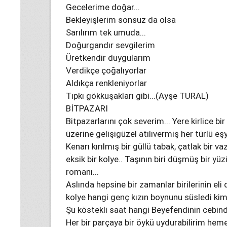
Gecelerime doğar...
Bekleyişlerim sonsuz da olsa
Sarılırım tek umuda...
Doğurgandır sevgilerim
Üretkendir duygularım
Verdikçe çoğalıyorlar
Aldıkça renkleniyorlar
Tıpkı gökkuşakları gibi...(Ayşe TURAL)
BİTPAZARI
Bitpazarlarını çok severim... Yere kirlice b
üzerine gelişigüzel atılıvermiş her türlü eşya
Kenarı kırılmış bir güllü tabak, çatlak bir v
eksik bir kolye.. Taşının biri düşmüş bir yüzü
romanı...
Aslında hepsine bir zamanlar birilerinin eli d
kolye hangi genç kızın boynunu süsledi kim 
Şu köstekli saat hangi Beyefendinin cebind
Her bir parçaya bir öykü uydurabilirim heme