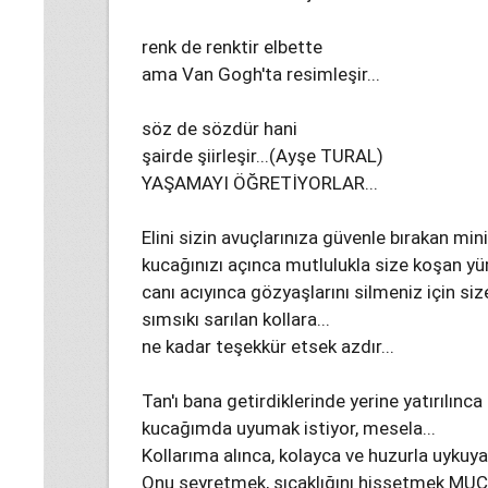
renk de renktir elbette
ama Van Gogh'ta resimleşir...
söz de sözdür hani
şairde şiirleşir...(Ayşe TURAL)
YAŞAMAYI ÖĞRETİYORLAR...
Elini sizin avuçlarınıza güvenle bırakan minik
kucağınızı açınca mutlulukla size koşan yür
canı acıyınca gözyaşlarını silmeniz için s
sımsıkı sarılan kollara...
ne kadar teşekkür etsek azdır...
Tan'ı bana getirdiklerinde yerine yatırılın
kucağımda uyumak istiyor, mesela...
Kollarıma alınca, kolayca ve huzurla uykuya 
Onu seyretmek, sıcaklığını hissetmek MUCİZ