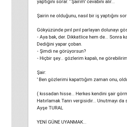
yaptığını sorar. ' Şairim' cevabını alır...
Şairin ne olduğunu, nasıl bir iş yaptığını sor
Gökyüzünde pırıl pırıl parlayan dolunayı gös
- Aya bak, der. Dikkatlice hem de... Sonra ka
Dediğini yapar çoban.
- Şimdi ne görüyorsun?
- Hiçbir şey... gözlerim kapalı, ne görebiliri
Şair:
' Ben gözlerimi kapattığım zaman onu, old
( kıssadan hisse... Herkes kendini şair gör
Hatırlamak Tanrı vergisidir... Unutmayı da s
Ayşe TURAL
YENİ GÜNE UYANMAK...