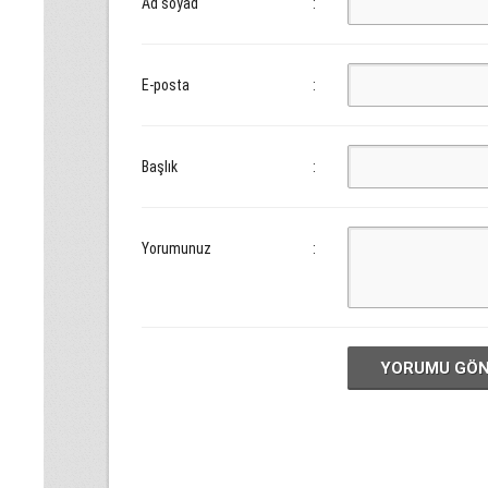
Ad soyad
:
E-posta
:
Başlık
:
Yorumunuz
:
YORUMU GÖ