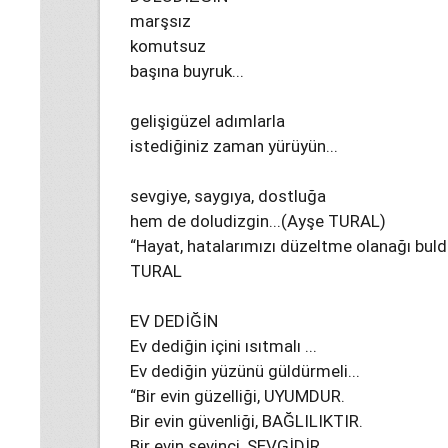
marşsız
komutsuz
başına buyruk...
gelişigüzel adımlarla
istediğiniz zaman yürüyün...
sevgiye, saygıya, dostluğa
hem de doludizgin...(Ayşe TURAL)
“Hayat, hatalarımızı düzeltme olanağı buld
TURAL
EV DEDİĞİN
Ev dediğin içini ısıtmalı ...
Ev dediğin yüzünü güldürmeli...
“Bir evin güzelliği, UYUMDUR.
Bir evin güvenliği, BAĞLILIKTIR.
Bir evin sevinci, SEVGİDİR.