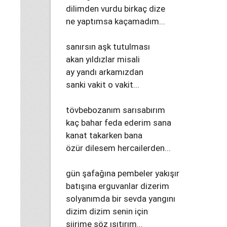
dilimden vurdu birkaç dize
ne yaptımsa kaçamadım...
sanırsın aşk tutulması
akan yıldızlar misali
ay yandı arkamızdan
sanki vakit o vakit...
tövbebozanım sarısabırım
kaç bahar feda ederim sana
kanat takarken bana
özür dilesem hercailerden...
gün şafağına pembeler yakışır
batışına erguvanlar dizerim
solyanımda bir sevda yangını
dizim dizim senin için
şiirime söz ısıtırım...