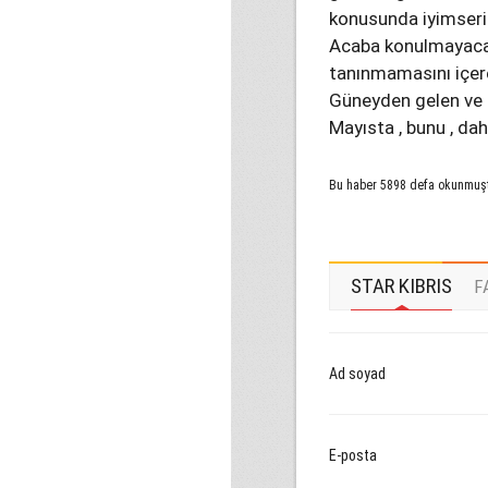
konusunda iyimseri
Acaba konulmayacağ
tanınmamasını içere
Güneyden gelen ve 
Mayısta , bunu , dah
Bu haber 5898 defa okunmuş
STAR KIBRIS
F
Ad soyad
E-posta