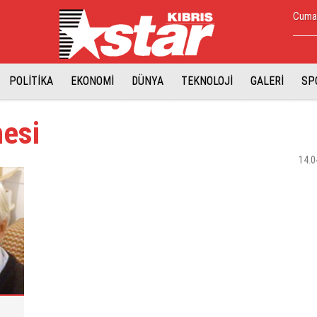
Cumar
POLİTİKA
EKONOMİ
DÜNYA
TEKNOLOJİ
GALERİ
SP
hesi
14.0