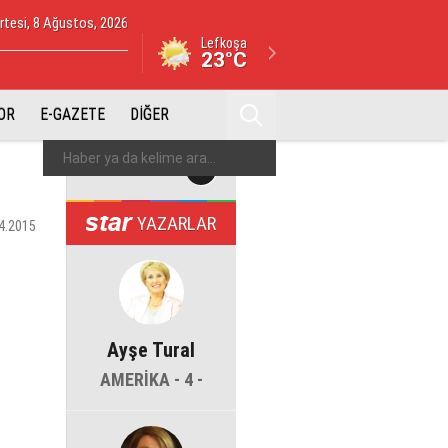
tesi, 8 Ağustos, 2026
Lefkoşa
23°C
OR
E-GAZETE
DİĞER
YAZARLAR
4.2015
Ayşe Tural
AMERİKA - 4 -