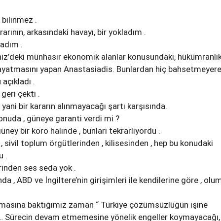
 bilinmez .
rının, arkasındaki havayı, bir yokladım .
adım .
iz’deki münhasır ekonomik alanlar konusundaki, hükümranlı
dayatmasını yapan Anastasiadis. Bunlardan hiç bahsetmeyere
çıkladı .
geri çekti .
ani bir kararın alınmayacağı şartı karşısında.
onuda , güneye garanti verdi mi ?
ney bir koro halinde , bunları tekrarlıyordu .
 , sivil toplum örgütlerinden , kilisesinden , hep bu konudaki
u .
rinden ses seda yok .
da , ABD ve İngiltere’nin girişimleri ile kendilerine göre , olu
lamasına baktığımız zaman “ Türkiye çözümsüzlüğün işine
 … Sürecin devam etmemesine yönelik engeller koymayacağı,