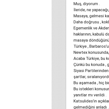
Muş, diyorum .
İleride, ne yapacağı,
Masaya, gelmesi kara
Daha doğrusu , kokl
Egemenlik ve Akden
haklarının, kabulü 
masaya döndüğünü a
Türkiye , Barbaros’u 
Newtex konusunda, y
Acaba Türkiye, bu k
Çünkü bu konuda , gü
Siyasi Partilerinden
şartlar, sıralanıyord
Bu aşamada , hiç bi
Bu istekleri konusun
yanıtlar mı verildi .
Katsulides’in açık
gelmediğini anladı