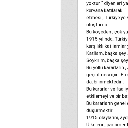
yoktur “ diyenleri y
kervana katılarak. 19
etmesi , Türkiye’ye 
oluşturdu.
Bu köşeden , çok y
1915 yılında, Türki
karşılıklı katliamlar 
Katliam, başka şey 
Soykırım, başka şeyd
Bu yollu kararların 
geçirilmesi için. Er
da, bilinmektedir .
Bu kararlar ve faali
etkilemeyi ve bir b
Bu kararların genel 
düşürmektir .
1915 olaylarını, aydı
Ülkelerin, parlamento