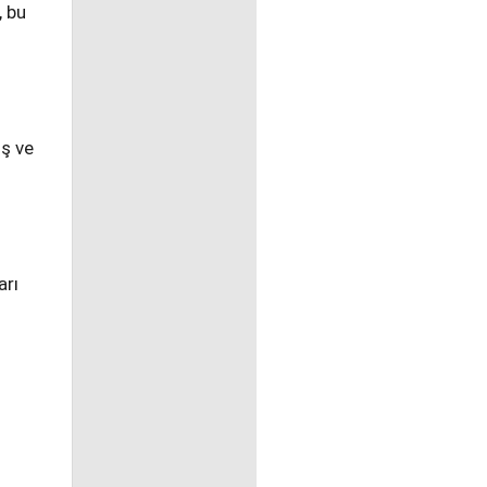
, bu
uş ve
arı