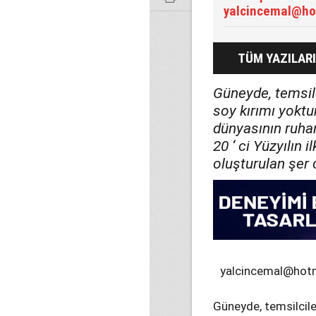
yalcincemal@ho
TÜM YAZILARI
Güneyde, temsilc
soy kırımı yoktu
dünyasının ruhani
20 ‘ ci Yüzyılın 
oluşturulan şer 
yalcincemal@hot
Güneyde, temsilciler