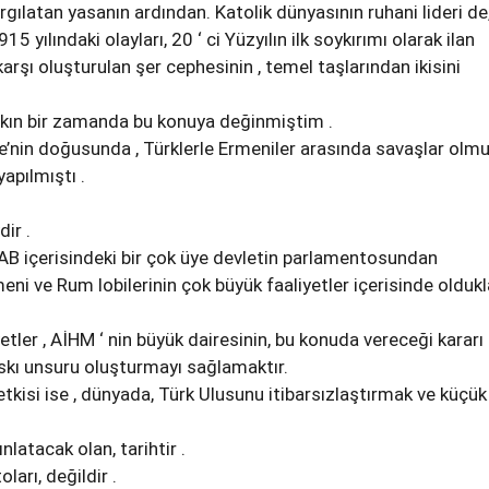
argılatan yasanın ardından. Katolik dünyasının ruhani lideri de
15 yılındaki olayları, 20 ‘ ci Yüzyılın ilk soykırımı olarak ilan
karşı oluşturulan şer cephesinin , temel taşlarından ikisini
akın bir zamanda bu konuya değinmiştim .
ye’nin doğusunda , Türklerle Ermeniler arasında savaşlar olm
yapılmıştı .
.
ir .
, AB içerisindeki bir çok üye devletin parlamentosundan
meni ve Rum lobilerinin çok büyük faaliyetler içerisinde oldukl
yetler , AİHM ‘ nin büyük dairesinin, bu konuda vereceği kararı
askı unsuru oluşturmayı sağlamaktır.
etkisi ise , dünyada, Türk Ulusunu itibarsızlaştırmak ve küçük
nlatacak olan, tarihtir .
ları, değildir .