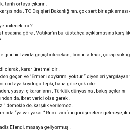
k, tarih ortaya çıkarır .
 karşısında , TC Dışişleri Bakanlığının, çok sert bir açıklaması
 yetinilecek mi ?
t esasına göre , Vatikan’ın bu küstahça açıklamasına karşılık
?
me gibi bir tavırla geçiştirilecekse , bunun arkası , çorap sökü
di olarak , karar üretmelidir .
den geçen ve ”Ermeni soykırımı yoktur “ diyenleri yargılayan
’nin ortaya koyduğu tepki, bana göre çok cılız .
den, yasayı çıkaranların , Türklük dünyasına , bakış açılarını
ndan da, ibret verici olsa gerek .
 “ demekle de, karşılık verilemez .
amında “yalvar yakar “ Rum tarafını görüşmelere gelmeye, ik
adis Efendi, masaya geliyormuş .