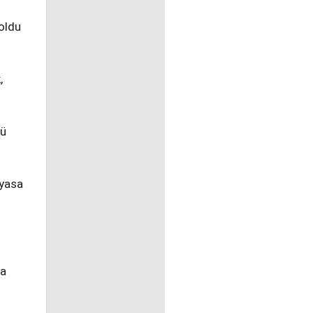
 oldu
,
ğü
 yasa
na