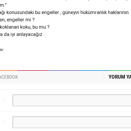
m.”
ı konusundaki bu engeller , güneyin hükümranlık haklarının
n, engeller mi ?
koklanan koku, bu mu ?
a da iyi anlayacağız .
tur
YORUM Y
ACEBOOK
:
: