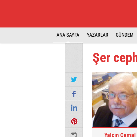
ANA SAYFA
YAZARLAR
GÜNDEM
Şer cep
Yalçın Cemal