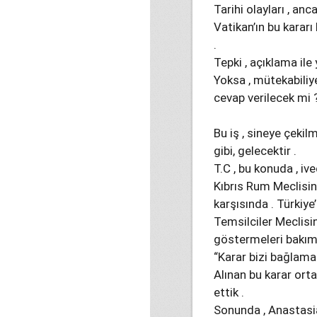
Tarihi olayları , anca
Vatikan’ın bu kararı
.
Tepki , açıklama ile
Yoksa , mütekabiliye
cevap verilecek mi 
Bu iş , sineye çekil
gibi, gelecektir .
T.C , bu konuda , ive
Kıbrıs Rum Meclisin
karşısında . Türkiye
Temsilciler Meclisin
göstermeleri bakımı
“Karar bizi bağlamaz
Alınan bu karar ort
ettik .
Sonunda , Anastasi