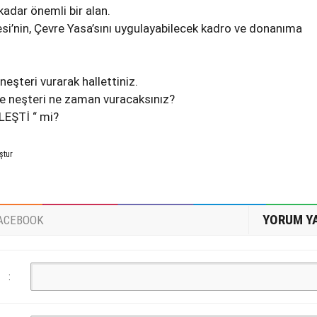
kadar önemli bir alan.
i’nin, Çevre Yasa’sını uygulayabilecek kadro ve donanıma
neşteri vurarak hallettiniz.
eye neşteri ne zaman vuracaksınız?
LEŞTİ “ mi?
ştur
YORUM Y
ACEBOOK
: