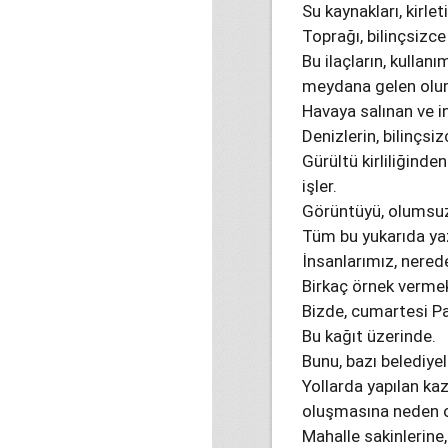
Su kaynakları, kirlet
Toprağı, bilinçsizce 
Bu ilaçların, kulla
meydana gelen olum
Havaya salınan ve in
Denizlerin, bilinçsi
Gürültü kirliliğinde
işler.
Görüntüyü, olumsuz
Tüm bu yukarıda yaz
İnsanlarımız, nerede
Birkaç örnek vermek
Bizde, cumartesi Pa
Bu kağıt üzerinde.
Bunu, bazı belediyel
Yollarda yapılan kaz
oluşmasına neden o
Mahalle sakinlerine,