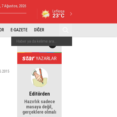
 7 Ağustos, 2026
Lefkoşa
23°C
OR
E-GAZETE
DİĞER
YAZARLAR
6.2015
Editörden
Hazırlık sadece
masaya değil,
gerçeklere olmalı