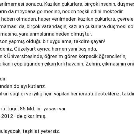
rilmemesi sonucu. Kazılan çukurlara, birçok insanın, düşme
rın da meydana gelmesine, neden teşkil edinilmektedir.
n haberi olmadan, haber verilmeden kazılan çukurlara, çevrele
nmaması da, birçok vatandaşın, kazılan çukurlara düşmesi s
ırılmasına, yaralanmalarına neden olmuştur.
 son yapmış olduğu bir uygulama, takdire şayan!
Akdeniz, Güzelyurt ayrıca hemen yanı başında,
ik Üniversitesinde, öğrenim gören körpecik öğrencilerin,
alkanlı çöplüğünden çıkan kirli havanın. Zehrin, çıkmasının ö
ır.
ından dolayı kutlarız.
kın sağlığı ve iyiliği için yapılan her icraatı destekleriz, takdi
rüttüğü, 85 Md. bir yasası var.
 2012 ‘ de çıkarılmış.
.
ulayacak, teşkilat yetersiz.