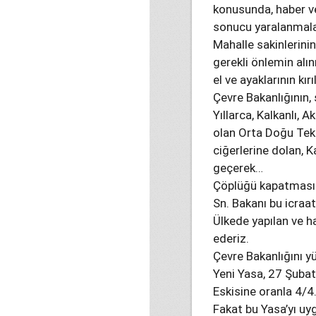
konusunda, haber ve
sonucu yaralanmala
Mahalle sakinlerini
gerekli önlemin alı
el ve ayaklarının k
Çevre Bakanlığının,
Yıllarca, Kalkanlı, 
olan Orta Doğu Tekn
ciğerlerine dolan, K
geçerek…
Çöplüğü kapatmasıd
Sn. Bakanı bu icraat
Ülkede yapılan ve hal
ederiz.
Çevre Bakanlığını yü
Yeni Yasa, 27 Şubat
Eskisine oranla 4/4
Fakat bu Yasa’yı uyg