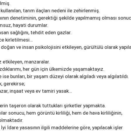
ilmiş.
kullanılan, tarım ilaçları nedeni ile zehirlenmiş.
nımının denetiminin, gerektiği şekilde yapılmamış olması sonuc
suz, hayati durumlar.
san sağlığını, tehdit eden gazlar.
zce kirletilmesi…
n doğan ve insan psikolojisini etkileyen, gürültülü olarak yapıl
 etkileyen, manzaralar.
dıklarımı, her gün için ülkemizde yaşamaktayız.
 ise bunları, bir yaşam düzeyi olarak algıladı veya algılatıldı.
, gerekirse;
zar, inşaat veya ev tamiri yasak…
erin taşeron olarak tuttukları şirketler yapmakta.
ılar sonucu, hem görüntü kirliliği, hem de hava kirliliğinin,
lmaktadır.
 İyi İdare yasasının ilgili maddelerine göre, yapılacak işler