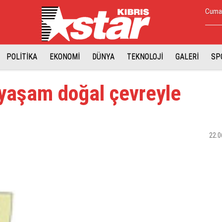
Cuma,
POLİTİKA
EKONOMİ
DÜNYA
TEKNOLOJİ
GALERİ
SP
 yaşam doğal çevreyle
n
22.0