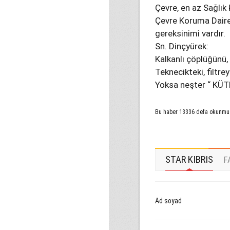
Çevre, en az Sağlık 
Çevre Koruma Daires
gereksinimi vardır.
Sn. Dinçyürek:
Kalkanlı çöplüğünü, 
Teknecikteki, filtr
Yoksa neşter “ KÜT
Bu haber 13336 defa okunmu
STAR KIBRIS
F
Ad soyad