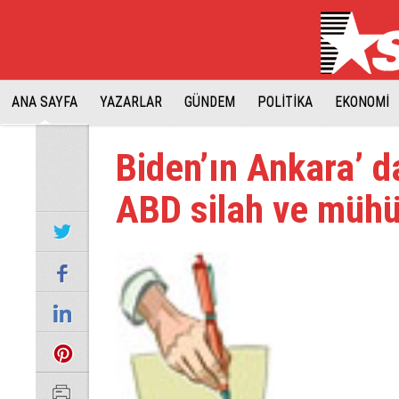
ANA SAYFA
YAZARLAR
GÜNDEM
POLİTİKA
EKONOMİ
Biden’ın Ankara’ d
ABD silah ve müh