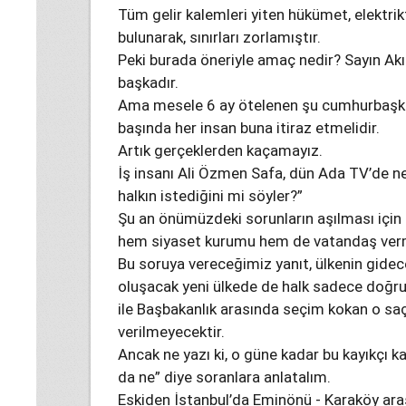
Tüm gelir kalemleri yiten hükümet, elektrik
bulunarak, sınırları zorlamıştır.
Peki burada öneriyle amaç nedir? Sayın Akı
başkadır.
Ama mesele 6 ay ötelenen şu cumhurbaşkan
başında her insan buna itiraz etmelidir.
Artık gerçeklerden kaçamayız.
İş insanı Ali Özmen Safa, dün Ada TV’de ne
halkın istediğini mi söyler?”
Şu an önümüzdeki sorunların aşılması için 
hem siyaset kurumu hem de vatandaş verm
Bu soruya vereceğimiz yanıt, ülkenin gidec
oluşacak yeni ülkede de halk sadece doğrul
ile Başbakanlık arasında seçim kokan o sa
verilmeyecektir.
Ancak ne yazı ki, o güne kadar bu kayıkçı k
da ne” diye soranlara anlatalım.
Eskiden İstanbul’da Eminönü - Karaköy aras