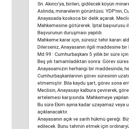
Sn. Akıncı’ya, birileri, gidilecek köyün mina
Aslında, minarelerin görüntüsü. YDP’nin, C
Anayasada koskoca bir delik açarak. Mecli
Mahkemesine götürerek. İptal başvurusu il
Başvurunun duruşması yapıldı.
Mahkeme karar için, süresiz tehir kararı ald
Dilerseniz, Anayasanın ilgili maddesine bir 
Md.99 : Cumhurbaşkanı 5 yıllık bir süre için 
Beş yılı tamamladıktan sonra. Görev süresi
Anayasamızın herhangi bir maddesinde, her 
Cumhurbaşkanlarının görev süresinin uzatıl
etmemiştir. Bila kaydu şart, görev sona er
Meclisin, Anayasayı kalbura çevirerek, gör
ertelemesi karşısında. Mahkemeye yapılan b
Bu süre Ekim ayına kadar uzayamaz veya uz
açıklanacaktır.
Anayasanın açık ve sarih hükmü gereği. Büyük
edilecek. Bunu tahmin etmek için ordinary