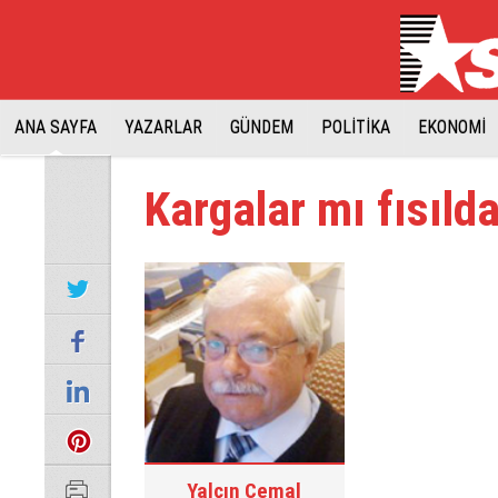
ANA SAYFA
YAZARLAR
GÜNDEM
POLİTİKA
EKONOMİ
Kargalar mı fısılda
Yalçın Cemal