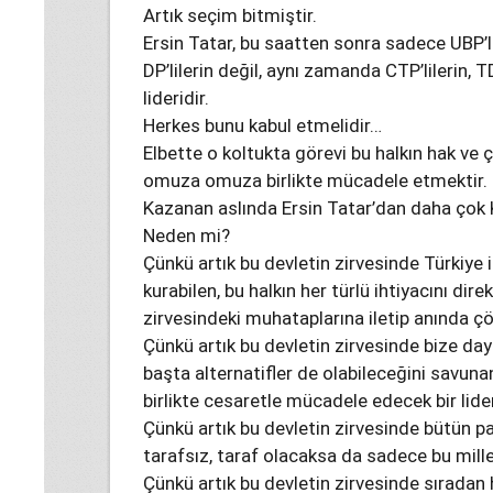
Artık seçim bitmiştir.
Ersin Tatar, bu saatten sonra sadece UBP’l
DP’lilerin değil, aynı zamanda CTP’lilerin, T
lideridir.
Herkes bunu kabul etmelidir…
Elbette o koltukta görevi bu halkın hak ve ç
omuza omuza birlikte mücadele etmektir.
Kazanan aslında Ersin Tatar’dan daha çok 
Neden mi?
Çünkü artık bu devletin zirvesinde Türkiye i
kurabilen, bu halkın her türlü ihtiyacını dir
zirvesindeki muhataplarına iletip anında ç
Çünkü artık bu devletin zirvesinde bize da
başta alternatifler de olabileceğini savuna
birlikte cesaretle mücadele edecek bir lide
Çünkü artık bu devletin zirvesinde bütün p
tarafsız, taraf olacaksa da sadece bu millet
Çünkü artık bu devletin zirvesinde sıradan 