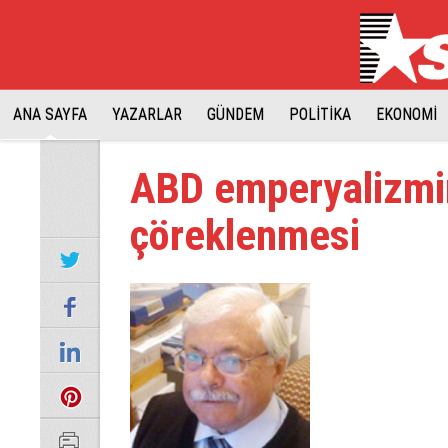
ANA SAYFA
YAZARLAR
GÜNDEM
POLİTİKA
EKONOMİ
ABD emperyalizmi
çöreklenmesi