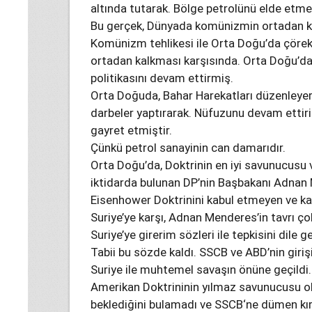
altında tutarak. Bölge petrolünü elde etme
Bu gerçek, Dünyada komünizmin ortadan kal
Komünizm tehlikesi ile Orta Doğu’da çöre
ortadan kalkması karşısında. Orta Doğu’da
politikasını devam ettirmiş.
Orta Doğuda, Bahar Harekatları düzenleyere
darbeler yaptırarak. Nüfuzunu devam etti
gayret etmiştir.
Çünkü petrol sanayinin can damarıdır.
Orta Doğu’da, Doktrinin en iyi savunucusu 
iktidarda bulunan DP’nin Başbakanı Adnan 
Eisenhower Doktrinini kabul etmeyen ve karşı
Suriye’ye karşı, Adnan Menderes’in tavrı çok
Suriye’ye girerim sözleri ile tepkisini dile ge
Tabii bu sözde kaldı. SSCB ve ABD’nin giriş
Suriye ile muhtemel savaşın önüne geçildi.
Amerikan Doktrininin yılmaz savunucusu o
beklediğini bulamadı ve SSCB‘ne dümen kır