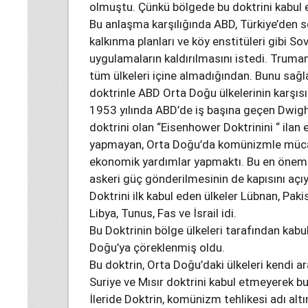
olmuştu. Çünkü bölgede bu doktrini kabul e
Bu anlaşma karşılığında ABD, Türkiye’den se
kalkınma planları ve köy enstitüleri gibi So
uygulamaların kaldırılmasını istedi. Truma
tüm ülkeleri içine almadığından. Bunu sağlay
doktrinle ABD Orta Doğu ülkelerinin karşısı
1953 yılında ABD’de iş başına geçen Dwig
doktrini olan “Eisenhower Doktrinini “ ilan e
yapmayan, Orta Doğu’da komünizmle mücad
ekonomik yardımlar yapmaktı. Bu en öneml
askeri güç gönderilmesinin de kapısını açı
Doktrini ilk kabul eden ülkeler Lübnan, Paki
Libya, Tunus, Fas ve İsrail idi.
Bu Doktrinin bölge ülkeleri tarafından kabu
Doğu’ya çöreklenmiş oldu.
Bu doktrin, Orta Doğu’daki ülkeleri kendi ar
Suriye ve Mısır doktrini kabul etmeyerek bu
İleride Doktrin, komünizm tehlikesi adı altı