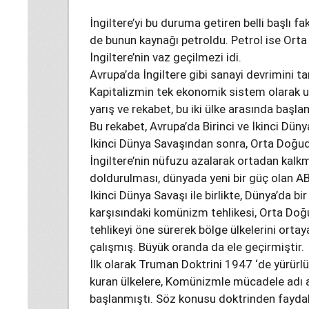
İngiltere’yi bu duruma getiren belli başlı f
de bunun kaynağı petroldu. Petrol ise Ort
İngiltere’nin vaz geçilmezi idi.
Avrupa’da İngiltere gibi sanayi devrimini t
Kapitalizmin tek ekonomik sistem olarak u
yarış ve rekabet, bu iki ülke arasında başlam
Bu rekabet, Avrupa’da Birinci ve İkinci Dü
İkinci Dünya Savaşından sonra, Orta Doğuda 
İngiltere’nin nüfuzu azalarak ortadan kal
doldurulması, dünyada yeni bir güç olan A
İkinci Dünya Savaşı ile birlikte, Dünya’da b
karşısındaki komünizm tehlikesi, Orta Doğu
tehlikeyi öne sürerek bölge ülkelerini ortay
çalışmış. Büyük oranda da ele geçirmiştir.
İlk olarak Truman Doktrini 1947 ‘de yürürl
kuran ülkelere, Komünizmle mücadele adı a
başlanmıştı. Söz konusu doktrinden faydal