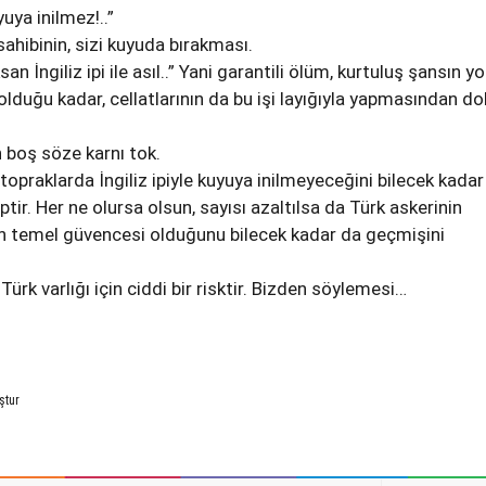
kuyuya inilmez!..”
 sahibinin, sizi kuyuda bırakması.
san İngiliz ipi ile asıl..” Yani garantili ölüm, kurtuluş şansın yo
 olduğu kadar, cellatlarının da bu işi layığıyla yapmasından do
 boş söze karnı tok.
u topraklarda İngiliz ipiyle kuyuya inilmeyeceğini bilecek kadar
ptir. Her ne olursa olsun, sayısı azaltılsa da Türk askerinin
en temel güvencesi olduğunu bilecek kadar da geçmişini
ürk varlığı için ciddi bir risktir. Bizden söylemesi…
ştur