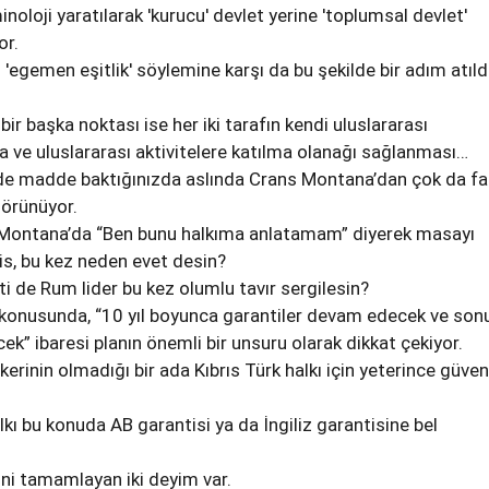
inoloji yaratılarak 'kurucu' devlet yerine 'toplumsal devlet'
or.
n 'egemen eşitlik' söylemine karşı da bu şekilde bir adım atıld
bir başka noktası ise her iki tarafın kendi uluslararası
 ve uluslararası aktivitelere katılma olanağı sağlanması…
dde madde baktığınızda aslında Crans Montana’dan çok da far
görünüyor.
 Montana’da “Ben bunu halkıma anlatamam” diyerek masayı
s, bu kez neden evet desin?
ti de Rum lider bu kez olumlu tavır sergilesin?
r konusunda, “10 yıl boyunca garantiler devam edecek ve so
ek” ibaresi planın önemli bir unsuru olarak dikkat çekiyor.
kerinin olmadığı bir ada Kıbrıs Türk halkı için yeterince güven
lkı bu konuda AB garantisi ya da İngiliz garantisine bel
rini tamamlayan iki deyim var.