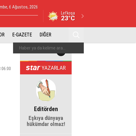
mbe, 6 Ağustos, 2026
Lefkoşa
23°C
OR
E-GAZETE
DİĞER
YAZARLAR
3:06:00
Editörden
Eşkıya dünyaya
hükümdar olmaz!