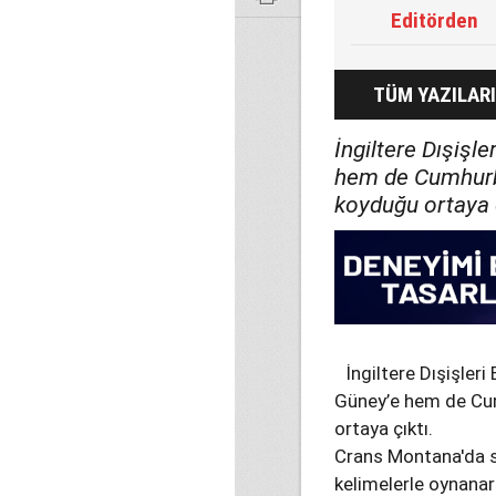
Editörden
TÜM YAZILARI
İngiltere Dışişl
hem de Cumhurba
koyduğu ortaya ç
İngiltere Dışişler
Güney’e hem de Cum
ortaya çıktı.
Crans Montana'da s
kelimelerle oynanar