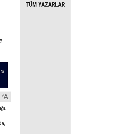
TÜM YAZARLAR
e
uğu
da,