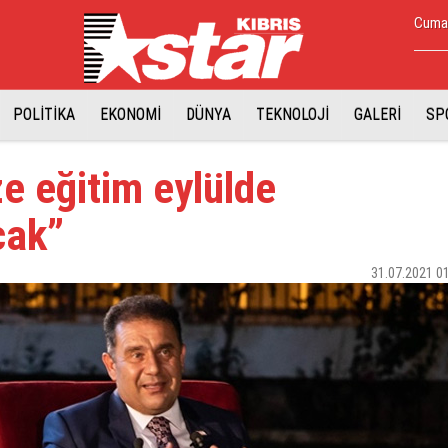
Cumar
POLİTİKA
EKONOMİ
DÜNYA
TEKNOLOJİ
GALERİ
SP
e eğitim eylülde
cak”
31.07.2021 0