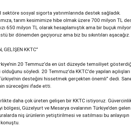
el sektöre sosyal sigorta yatırımlarında destek sağladık.
nımıza, tarım kesimimize hibe olmak üzere 700 milyon TL de
mızı 650 milyon TL olarak hesaplamıştık ama bir buçuk milyo
üstü bir dönemden geçiyoruz ama biz bu sıkıntıları aşacağız.
, GELİŞEN KKTC”
rkiye’nin 20 Temmuz’da en üst düzeyde temsiliyet gösterdiğ
i olduğunu söyledi. 20 Temmuz’da KKTC’de yapılan açılışları
ürkiye’nin desteğini hissetmek gerçekten önemli” dedi. Sane
in süreceğini ifade etti.
birlikte daha çok üreten gelişen bir KKTC istiyoruz. Güvercinli
yi bölgesi, Güzelyurt ve Mesarya ovalarının Türkiye’den gelen
alarda niş ürünlerin yetiştirilmesi ve satılması bu anlayışın
 konuştu.