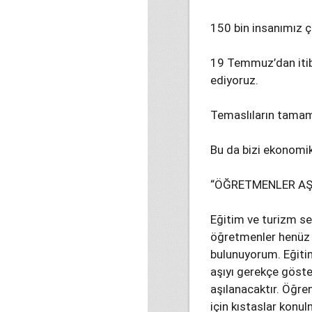
150 bin insanımız ç
19 Temmuz’dan itiba
ediyoruz.
Temaslıların tamamı 
Bu da bizi ekonomik
“ÖĞRETMENLER AŞI
Eğitim ve turizm se
öğretmenler henüz 
bulunuyorum. Eğitim
aşıyı gerekçe göste
aşılanacaktır. Öğren
için kıstaslar konu