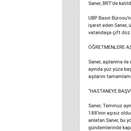
Saner, BRT’de katıld
UBP Basın Bürosu’n
işaret eden Saner, 
vatandaşa çift doz 
ÖĞRETMENLERE AŞ
Saner, aşılanma ile 
ayında yüz yüze ba
aşılarını tamamlama
“HASTANEYE BAŞV
Saner, Temmuz ayın
188’inin aşısız old
anlatan Saner, bu y
gündemlerinde kapa