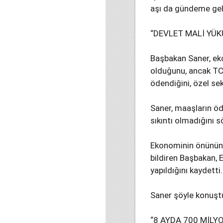
aşı da gündeme geleb
“DEVLET MALİ YÜK
Başbakan Saner, eko
olduğunu, ancak TC 
ödendiğini, özel sek
Saner, maaşların öd
sıkıntı olmadığını s
Ekonominin önünün a
bildiren Başbakan,
yapıldığını kaydetti.
Saner şöyle konuşt
“8 AYDA 700 MİLY