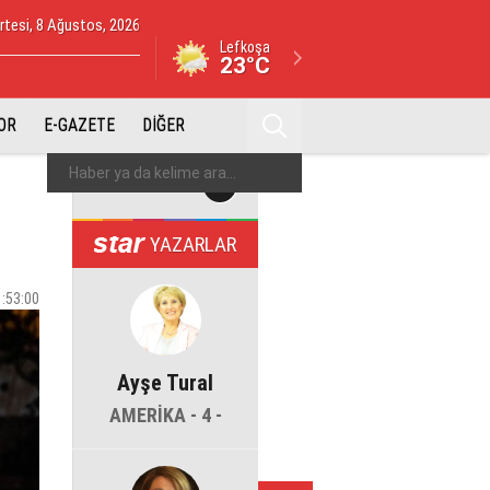
tesi, 8 Ağustos, 2026
Lefkoşa
23°C
OR
E-GAZETE
DİĞER
YAZARLAR
1:53:00
Ayşe Tural
AMERİKA - 4 -