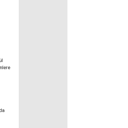
ül
nlere
 da