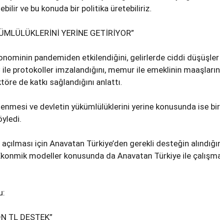
ilir ve bu konuda bir politika üretebiliriz.
ÜMLÜLÜKLERİNİ YERİNE GETİRİYOR”
nominin pandemiden etkilendiğini, gelirlerde ciddi düşüşler
ile protokoller imzalandığını, memur ile emeklinin maaşların
töre de katkı sağlandığını anlattı.
enmesi ve devletin yükümlülüklerini yerine konusunda ise bir
öyledi.
çılması için Anavatan Türkiye’den gerekli desteğin alındığı
 Ekonmik modeller konusunda da Anavatan Türkiye ile çalışma
u:
ON TL DESTEK”