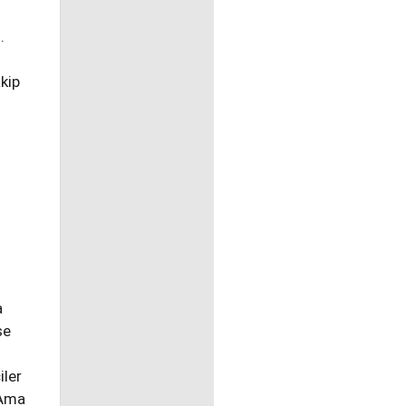
.
kip
a
se
iler
 Ama