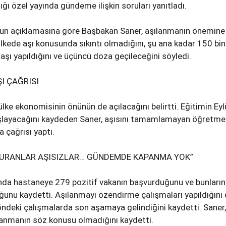
ığı özel yayında gündeme ilişkin soruları yanıtladı.
un açıklamasına göre Başbakan Saner, aşılanmanın önemine
ülkede aşı konusunda sıkıntı olmadığını, şu ana kadar 150 bin
aşı yapıldığını ve üçüncü doza geçileceğini söyledi.
I ÇAĞRISI
ülke ekonomisinin önünün de açılacağını belirtti. Eğitimin Eyl
şlayacağını kaydeden Saner, aşısını tamamlamayan öğretme
 çağrısı yaptı.
URANLAR AŞISIZLAR… GÜNDEMDE KAPANMA YOK”
da hastaneye 279 pozitif vakanın başvurduğunu ve bunların
uğunu kaydetti. Aşılanmayı özendirme çalışmaları yapıldığını
öndeki çalışmalarda son aşamaya gelindiğini kaydetti. Saner,
nmanın söz konusu olmadığını kaydetti.