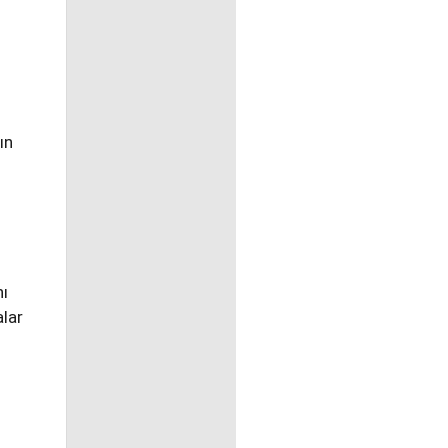
ın
nı
lar