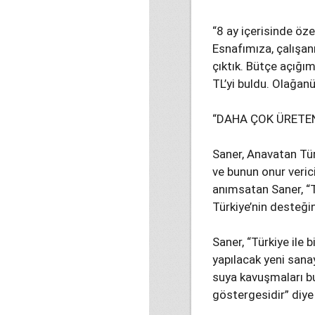
“8 ay içerisinde öz
Esnafımıza, çalışa
çıktık. Bütçe açığı
TL’yi buldu. Olağan
“DAHA ÇOK ÜRETEN
Saner, Anavatan Tü
ve bunun onur veric
anımsatan Saner, “T
Türkiye’nin desteğin
Saner, “Türkiye ile 
yapılacak yeni sana
suya kavuşmaları bur
göstergesidir” diye