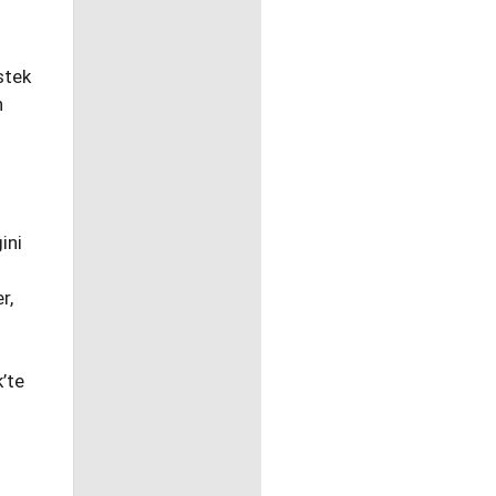
stek
n
ini
r,
k’te