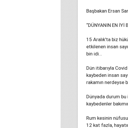
Başbakan Ersan San
“DÜNYANIN EN İYİ 
15 Aralık’ta biz h
etkilenen insan say
bin idi…
Dün itibarıyla Covid
kaybeden insan sayıs
rakamın nerdeyse bi
Dünyada durum bu ik
kaybedenler bakımın
Rum kesinin nüfusu 
12 kat fazla, hayatı