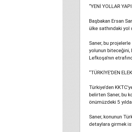
“YENİ YOLLAR YAP
Başbakan Ersan Saner,
ülke sathındaki yol
Saner, bu projelerl
yolunun biteceğini, 
Lefkoşa’nın etrafınd
“TÜRKİYE’DEN ELE
Türkiye’den KKTC’ye
belirten Saner, bu 
önümüzdeki 5 yılda
Saner, konunun Tür
detaylara girmek is