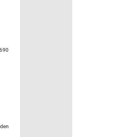
 690
zden