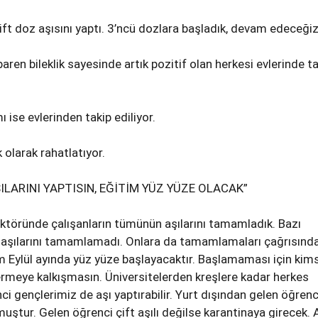
ift doz aşısını yaptı. 3’ncü dozlara başladık, devam edeceğiz
ren bileklik sayesinde artık pozitif olan herkesi evlerinde ta
ise evlerinden takip ediliyor.
 olarak rahatlatıyor.
LARINI YAPTISIN, EĞİTİM YÜZ YÜZE OLACAK”
ktöründe çalışanların tümünün aşılarını tamamladık. Bazı
aşılarını tamamlamadı. Onlara da tamamlamaları çağrısınd
 Eylül ayında yüz yüze başlayacaktır. Başlamaması için kim
rmeye kalkışmasın. Üniversitelerden kreşlere kadar herkes
ci gençlerimiz de aşı yaptırabilir. Yurt dışından gelen öğrenc
lmuştur. Gelen öğrenci çift aşılı değilse karantinaya girecek.