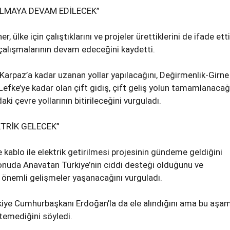
ILMAYA DEVAM EDİLECEK”
 ülke için çalıştıklarını ve projeler ürettiklerini de ifade ett
 çalışmalarının devam edeceğini kaydetti.
e Karpaz’a kadar uzanan yollar yapılacağını, Değirmenlik-Girne
Lefke’ye kadar olan çift gidiş, çift geliş yolun tamamlanacağı
aki çevre yollarının bitirileceğini vurguladı.
KTRİK GELECEK”
 kablo ile elektrik getirilmesi projesinin gündeme geldiğini
konuda Anavatan Türkiye’nin ciddi desteği olduğunu ve
 önemli gelişmeler yaşanacağını vurguladı.
kiye Cumhurbaşkanı Erdoğan’la da ele alındığını ama bu aşa
temediğini söyledi.