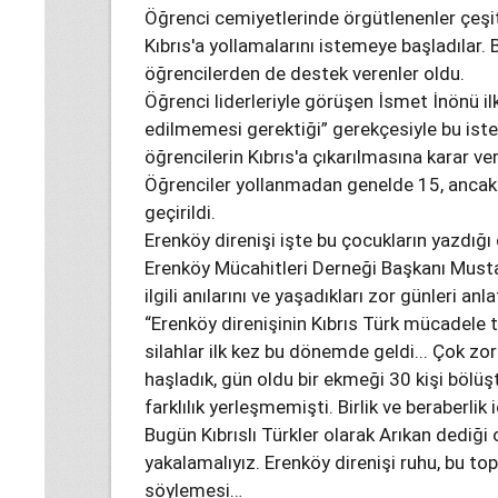
Öğrenci cemiyetlerinde örgütlenenler çeşitl
Kıbrıs'a yollamalarını istemeye başladılar. B
öğrencilerden de destek verenler oldu.
Öğrenci liderleriyle görüşen İsmet İnönü i
edilmemesi gerektiği” gerekçesiyle bu iste
öğrencilerin Kıbrıs'a çıkarılmasına karar veri
Öğrenciler yollanmadan genelde 15, ancak 
geçirildi.
Erenköy direnişi işte bu çocukların yazdığı
Erenköy Mücahitleri Derneği Başkanı Mustafa
ilgili anılarını ve yaşadıkları zor günleri anl
“Erenköy direnişinin Kıbrıs Türk mücadele t
silahlar ilk kez bu dönemde geldi... Çok zo
haşladık, gün oldu bir ekmeği 30 kişi bölüş
farklılık yerleşmemişti. Birlik ve beraberlik 
Bugün Kıbrıslı Türkler olarak Arıkan dediği 
yakalamalıyız. Erenköy direnişi ruhu, bu t
söylemesi…