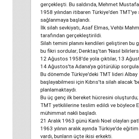
gerçekleşti. Bu saldırıda, Mehmet Mustafa ş
1958 yılından itibaren Türkiye'den TMT'ye 
sağlanmaya başlandı.
İlk silah sevkiyatı, Asaf Elmas, Vehbi Mah
tarafından gerçekleştirildi.
Silah temini planını kendileri geliştiren b
bu fikri sordular; Denktaş'tan 'Nasıl bilirlers
12 Ağustos 1958'de yola çıktılar, 13 Ağusto
14 Ağustos'ta Adana'ya götürülüp sorgulan
Bu dönemde Türkiye'deki TMT lideri Albay R
başlayabilmesi için Kıbrıs'ta silah alacak '
planlamaktaydı.
Bu üç genç ilk bereket hücresini oluşturdu; 
TMT yetkililerine teslim edildi ve böylece 
mühimmat nakli başladı.
21 Aralık 1963 günü Kanlı Noel olayları patl
1963 yılının aralık ayında Türkiye'de eğitim
vardı, bunların üçte ikisi erkekti.