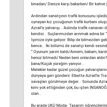
binadan/ Denize karşı bakarken/ Bir kahve 
Ardından sanatçının trafik konusunu işled
oynayan kız çocuğunun trafik kurbanı oluşu..
Azrail’e yalvarışı... Aslında trafik canavar
kendisi... Suçlarımızdan arınmak adına bir
İşimize öyle geliyor. Bilip de bilmezden g
bence... İki bölümü de sanatçı kendi sesinden 
“ Oyunum yarım kaldı/Annem, babam, kard
henüz bitmedi/ Neden beni onlardan aldın?
bana/Küçük yüreğim yanıyor...
Melekler kadar güzel çocuğun yalvarışları
dünyaya geri gönderir. Elbette Azrail’le Traf
savaşları görülmeye değer... Sonunda Azrail
kimi yok ettiğinden çok, bu işten İNSANOĞL
olan...
Bu arada UKÜ Moda- Tasarım öğrencilerini d