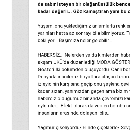
da sabır isteyen bir olağanüstülük benc
kadar değerli... Göz kamaştıran yanı bu ol
Yaşam, ona yüklediğimiz anlamlarla renkleni
yarınları hatta az sonrayı bile bilmiyoruz. 
bekliyor... Başımıza neler gelebilir...
HABERSİZ... Nelerden ya da kimlerden habe
akşam UKÜ’de düzenlediği MODA GÖSTERİSİ
Gösteri İki bölümden oluşuyordu. Canlı bom
Dünyada inanılmaz boyutlara ulaşan teröre d
izleyicinin karşısına geçip onu şaşkına çev
kadar sızan, yanımızdan geçen ama bizim
habersiz olduğumuz bir anda çevremizi kan 
eylemler... Efekt olarak da verilen bomba se
insanların arasında dolaşan iblis...
Yağmur çiseliyordu/ Elinde çiçeklerle/ Sev