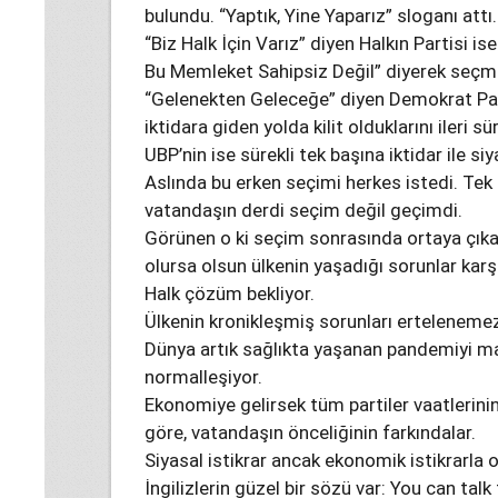
bulundu. “Yaptık, Yine Yaparız” sloganı attı.
“Biz Halk İçin Varız” diyen Halkın Partisi is
Bu Memleket Sahipsiz Değil” diyerek seçme
“Gelenekten Geleceğe” diyen Demokrat Par
iktidara giden yolda kilit olduklarını ileri sü
UBP’nin ise sürekli tek başına iktidar ile siy
Aslında bu erken seçimi herkes istedi. Te
vatandaşın derdi seçim değil geçimdi.
Görünen o ki seçim sonrasında ortaya çıkac
olursa olsun ülkenin yaşadığı sorunlar kar
Halk çözüm bekliyor.
Ülkenin kronikleşmiş sorunları erteleneme
Dünya artık sağlıkta yaşanan pandemiyi ma
normalleşiyor.
Ekonomiye gelirsek tüm partiler vaatlerinin
göre, vatandaşın önceliğinin farkındalar.
Siyasal istikrar ancak ekonomik istikrarla o
İngilizlerin güzel bir sözü var: You can tal