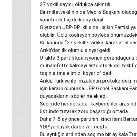
27 vekili sayısı, oldukça sıkıntılı.
Bir milletvekilinin de Meclis Başkanı olaca
yönetmek hiç de kolay değil.
O yüzden UBP-DP ikilisine Halkın Partisi ya
olabilir. Üçlü koalisyon böylece önümüzdeki
Bu konuda “27 vekille radikal kararlar alı
Arıklı’dan ilk olumlu sinyal geldi.
Ufukta 3 partili koalisyonun göründüğünü be
muhalefette kalmayı arzu etsek de, teklif 
taşın altına elimizi koyarız” dedi.
Arıklı, Türkiye ile imzalanan protokoldeki
için kararlı olunursa UBP Genel Başkanı F
duyacaklarını sözlerine ekledi.
Seçimde her ne kadar kaybedenler arasında 
üstünde tutarak zoru başardığı ortada.
Daha 7-8 ay önce partinin ikinci ismi Bertan
YDP’ye büyük darbe vurmuştu.
Bu ayrılığın ardından seçime bir ay kala Tu