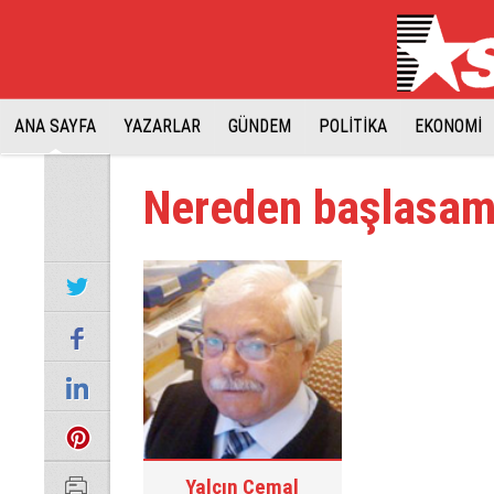
ANA SAYFA
YAZARLAR
GÜNDEM
POLİTİKA
EKONOMİ
Nereden başlasa
Yalçın Cemal