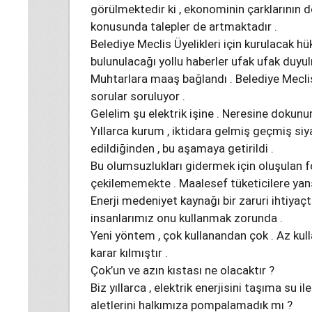
görülmektedir ki , ekonominin çarklarının d
konusunda talepler de artmaktadır .
Belediye Meclis Üyelikleri için kurulacak h
bulunulacağı yollu haberler ufak ufak duyu
Muhtarlara maaş bağlandı . Belediye Mecli
sorular soruluyor .
Gelelim şu elektrik işine . Neresine dokunu
Yıllarca kurum , iktidara gelmiş geçmiş siya
edildiğinden , bu aşamaya getirildi .
Bu olumsuzlukları gidermek için oluşulan fo
çekilememekte . Maalesef tüketicilere yans
Enerji medeniyet kaynağı bir zaruri ihtiyaçt
insanlarımız onu kullanmak zorunda .
Yeni yöntem , çok kullanandan çok . Az kul
karar kılmıştır .
Çok’un ve azın kıstası ne olacaktır ?
Biz yıllarca , elektrik enerjisini taşıma su ile
aletlerini halkımıza pompalamadık mı ?