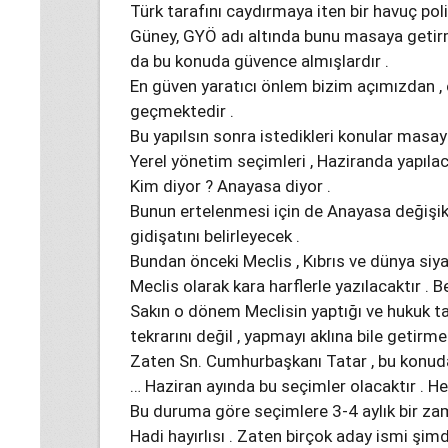
Türk tarafını caydırmaya iten bir havuç polit
Güney, GYÖ adı altında bunu masaya getirme
da bu konuda güvence almışlardır .
En güven yaratıcı önlem bizim açımızdan 
geçmektedir .
Bu yapılsın sonra istedikleri konular masaya
Yerel yönetim seçimleri , Haziranda yapılac
Kim diyor ? Anayasa diyor .
Bunun ertelenmesi için de Anayasa değişi
gidişatını belirleyecek .
Bundan önceki Meclis , Kıbrıs ve dünya siya
Meclis olarak kara harflerle yazılacaktır . Be
Sakın o dönem Meclisin yaptığı ve hukuk tar
tekrarını değil , yapmayı aklına bile getirme
Zaten Sn. Cumhurbaşkanı Tatar , bu konuda
… Haziran ayında bu seçimler olacaktır . Her
Bu duruma göre seçimlere 3-4 aylık bir zama
Hadi hayırlısı . Zaten birçok aday ismi şi