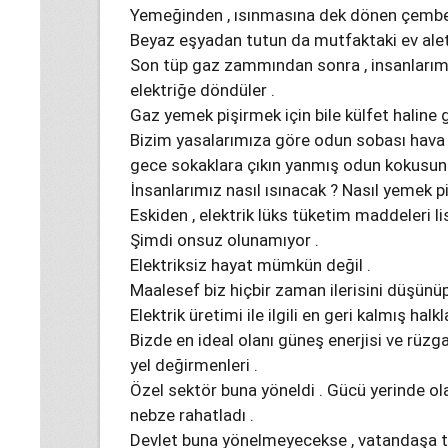
Yemeğinden , ısınmasına dek dönen çembe
Beyaz eşyadan tutun da mutfaktaki ev aletl
Son tüp gaz zammından sonra , insanlarımı
elektriğe döndüler .
Gaz yemek pişirmek için bile külfet haline g
Bizim yasalarımıza göre odun sobası hava ki
gece sokaklara çıkın yanmış odun kokusun
İnsanlarımız nasıl ısınacak ? Nasıl yemek pi
Eskiden , elektrik lüks tüketim maddeleri lis
Şimdi onsuz olunamıyor .
Elektriksiz hayat mümkün değil .
Maalesef biz hiçbir zaman ilerisini düşünü
Elektrik üretimi ile ilgili en geri kalmış halk
Bizde en ideal olanı güneş enerjisi ve rüzgar
yel değirmenleri .
Özel sektör buna yöneldi . Gücü yerinde olan
nebze rahatladı .
Devlet buna yönelmeyecekse , vatandaşa te