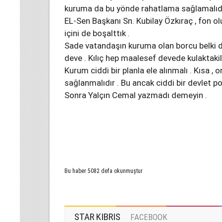
kuruma da bu yönde rahatlama sağlamalıdı
EL-Sen Başkanı Sn. Kubilay Özkıraç , fon ol
içini de boşalttık .
Sade vatandaşın kuruma olan borcu belki de
deve . Kılıç hep maalesef devede kulaktakil
Kurum ciddi bir planla ele alınmalı . Kısa , o
sağlanmalıdır . Bu ancak ciddi bir devlet pol
Sonra Yalçın Cemal yazmadı demeyin .
Bu haber 5082 defa okunmuştur
STAR KIBRIS
FACEBOOK