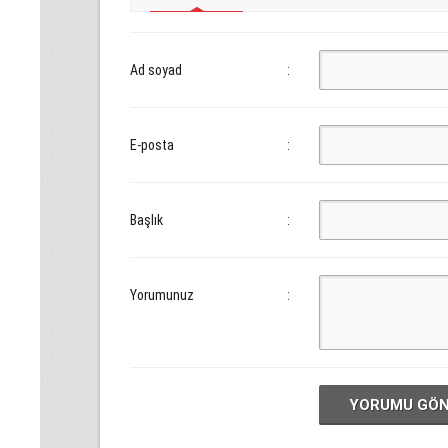
Ad soyad
:
E-posta
:
Başlık
:
Yorumunuz
:
YORUMU GÖ