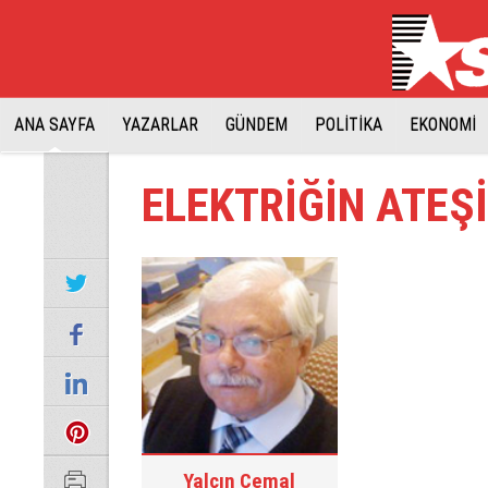
ANA SAYFA
YAZARLAR
GÜNDEM
POLİTİKA
EKONOMİ
ELEKTRİĞİN ATEŞİ
Yalçın Cemal