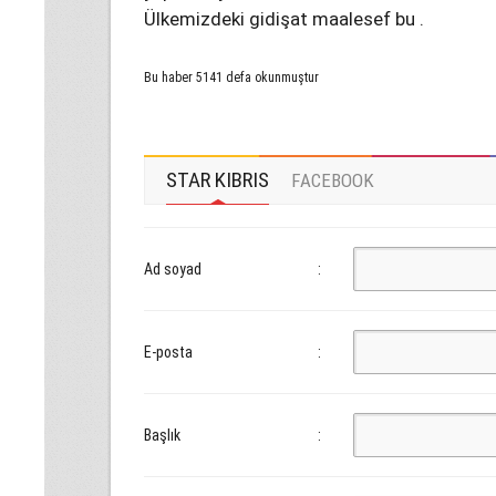
Ülkemizdeki gidişat maalesef bu .
Bu haber 5141 defa okunmuştur
STAR KIBRIS
FACEBOOK
Ad soyad
:
E-posta
:
Başlık
: