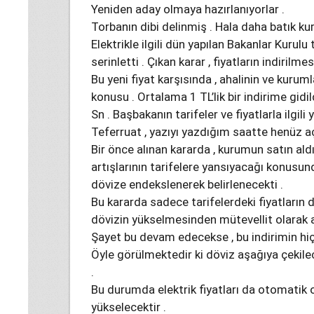
Yeniden aday olmaya hazırlanıyorlar .
Torbanın dibi delinmiş . Hala daha batık ku
Elektrikle ilgili dün yapılan Bakanlar Kurulu
serinletti . Çıkan karar , fiyatların indirilm
Bu yeni fiyat karşısında , ahalinin ve kurum
konusu . Ortalama 1 TL’lik bir indirime gidild
Sn . Başbakanın tarifeler ve fiyatlarla ilgili 
Teferruat , yazıyı yazdığım saatte henüz a
Bir önce alınan kararda , kurumun satın aldığ
artışlarının tarifelere yansıyacağı konusunda
dövize endekslenerek belirlenecekti .
Bu kararda sadece tarifelerdeki fiyatların d
dövizin yükselmesinden mütevellit olarak alı
Şayet bu devam edecekse , bu indirimin hiç
Öyle görülmektedir ki döviz aşağıya çekile
.
Bu durumda elektrik fiyatları da otomatik 
yükselecektir .