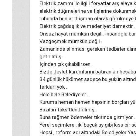
Elektrik zammı ile ilgili feryatlar arş ala
elektrik düğmelerine ve fişlerine dokunmak
ruhunda bunlar düşman olarak görülmeye b
Elektrik çağdaşlık ve medeniyet demektir .
Onsuz hayat mümkün değil . İnsanoğlu bun
Vazgeçmek mümkün değil .
Zamanında alınması gereken tedbirler alınm
getirilmiş .
İçinden çık çıkabilirsen .
Bizde devlet kurumlarını batıranları hesab
34 günlük hükümet sadece bu yükün altında
farkları yok .
Hele hele Belediyeler .
Kuruma hemen hemen hepsinin borçları yük
Bazıları taksitlendirilmiş .
Buna rağmen ödemeler tıkırında gitmiyor .
Yerel seçimlere , iki buçuk ay gibi kısa bir sü
Hepsi , reform adı altındaki Belediyeler Yas