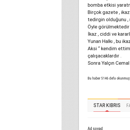
bomba etkisi yaratm
Birçok gazete , ika
tedirgin olduğunu ,
Öyle görülmektedir 
İkaz , ciddi ve karar
Yunan Halkı , bu ika
Aksi “ kendim ettim
çalışacaklardır .
Sonra Yalçın Cemal
Bu haber 5146 defa okunmuş
STAR KIBRIS
F
Ad soyad