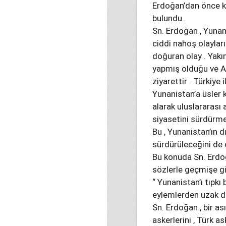
Erdoğan’dan önce k
bulundu .
Sn. Erdoğan , Yunan
ciddi nahoş olayları
doğuran olay . Yakı
yapmış olduğu ve Am
ziyarettir . Türkiye
Yunanistan’a üsler 
alarak uluslararası
siyasetini sürdürme
Bu , Yunanistan’ın d
sürdürüleceğini de 
Bu konuda Sn. Erdoğ
sözlerle geçmişe gid
“ Yunanistan’ı tıpkı
eylemlerden uzak du
Sn. Erdoğan , bir as
askerlerini , Türk 