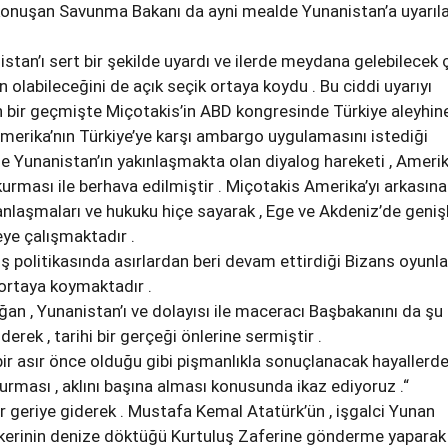
onuşan Savunma Bakanı da ayni mealde Yunanistan’a uyarıl
istan’ı sert bir şekilde uyardı ve ilerde meydana gelebilecek 
n olabileceğini de açık seçik ortaya koydu . Bu ciddi uyarıyı
n bir geçmişte Miçotakis’in ABD kongresinde Türkiye aleyhin
erika’nın Türkiye’ye karşı ambargo uygulamasını istediği
 ile Yunanistan’ın yakınlaşmakta olan diyalog hareketi , Amerik
kurması ile berhava edilmiştir . Miçotakis Amerika’yı arkasına
 anlaşmaları ve hukuku hiçe sayarak , Ege ve Akdeniz’de geni
ye çalışmaktadır .
ış politikasında asırlardan beri devam ettirdiği Bizans oyunla
ortaya koymaktadır .
an , Yunanistan’ı ve dolayısı ile maceracı Başbakanını da şu
erek , tarihi bir gerçeği önlerine sermiştir .
 bir asır önce olduğu gibi pişmanlıkla sonuçlanacak hayallerd
rması , aklını başına alması konusunda ikaz ediyoruz .“
ır geriye giderek . Mustafa Kemal Atatürk’ün , işgalci Yunan
askerinin denize döktüğü Kurtuluş Zaferine gönderme yaparak 