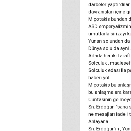
darbeler yaptırdıla
davranışları içine g
Miçotakis bundan d
ABD emperyalizminin
umutlarla sirizayı k
Yunan solundan da , 
Dünya solu da ayni 
Adada her iki taraf
Solculuk , maalesef 
Solculuk edası ile 
haberi yol .
Miçotakis bu anlaşma
bu anlaşmalara karşı
Cuntasının gelmeyec
Sn. Erdoğan “sana sö
ne mesajları iadeli 
Anlayana …
Sn. Erdoğan’ın , Yu