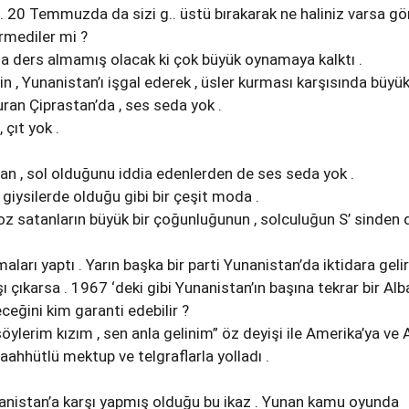
r . 20 Temmuzda da sizi g.. üstü bırakarak ne haliniz varsa gö
irmediler mi ?
a ders almamış olacak ki çok büyük oynamaya kalktı .
 , Yunanistan’ı işgal ederek , üsler kurması karşısında büyü
uran Çiprastan’da , ses seda yok .
çıt yok .
.
tan , sol olduğunu iddia edenlerden de ses seda yok .
giysilerde olduğu gibi bir çeşit moda .
poz satanların büyük bir çoğunluğunun , solculuğun S’ sinden 
ları yaptı . Yarın başka bir parti Yunanistan’da iktidara gelir
 çıkarsa . 1967 ‘deki gibi Yunanistan’ın başına tekrar bir Alb
eğini kim garanti edebilir ?
ylerim kızım , sen anla gelinim” öz deyişi ile Amerika’ya ve 
taahhütlü mektup ve telgraflarla yolladı .
nanistan’a karşı yapmış olduğu bu ikaz . Yunan kamu oyunda