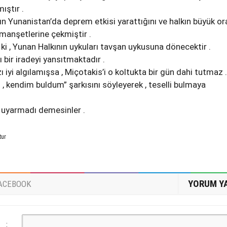
ıştır .
zın Yunanistan’da deprem etkisi yarattığını ve halkın büyük o
 manşetlerine çekmiştir .
ki , Yunan Halkının uykuları tavşan uykusuna dönecektir .
lı bir iradeyi yansıtmaktadır .
zı iyi algılamışsa , Miçotakis’i o koltukta bir gün dahi tutmaz .
 , kendim buldum” şarkısını söyleyerek , teselli bulmaya
 uyarmadı demesinler .
tur
YORUM Y
ACEBOOK
: