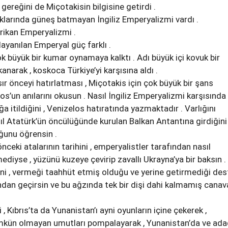
ereğini de Miçotakisin bilgisine getirdi .
raklarında güneş batmayan İngiliz Emperyalizmi vardı .
rikan Emperyalizmi .
ayanılan Emperyal güç farklı .
 büyük bir kumar oynamaya kalktı . Adı büyük içi kovuk bir
kanarak , koskoca Türkiye’yi karşısına aldı .
sır önceyi hatırlatması , Miçotakis için çok büyük bir şans
los’un anılarını okusun . Nasıl İngiliz Emperyalizmi karşısında
ığa itildiğini , Venizelos hatıratında yazmaktadır . Varlığını
ıl Atatürk’ün öncülüğünde kurulan Balkan Antantına girdiğini
unu öğrensin .
önceki atalarının tarihini , emperyalistler tarafından nasıl
ediyse , yüzünü kuzeye çevirip zavallı Ukrayna’ya bir baksın .
ini , vermeği taahhüt etmiş olduğu ve yerine getirmediği des
klından geçirsin ve bu ağzında tek bir dişi dahi kalmamış canava
 , Kıbrıs’ta da Yunanistan’ı ayni oyunların içine çekerek ,
kün olmayan umutları pompalayarak , Yunanistan’da ve ad