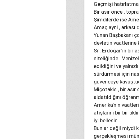
Geçmişi hatırlatma g
Bir asır önce , top
Şimdilerde ise Ame
Amaç ayni , arkası d
Yunan Başbakanı çok
devletin vaatlerine 
Sn. Erdoğan’ın bir a
niteliğinde . Venize
edildiğini ve yalnızl
sürdürmesi için nas
güvenceye kavuştuğ
Miçotakis , bir asır 
aldatıldığını öğrenm
Amerika’nın vaatler
atışlarını bir bir a
iyi bellesin .
Bunlar değil miydi ki
gerçekleşmesi müm