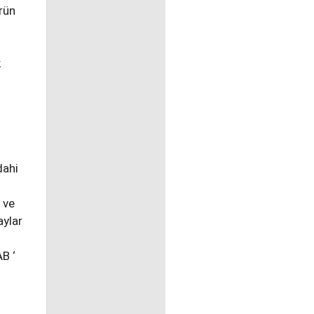
rün
k
dahi
 ve
aylar
AB ‘