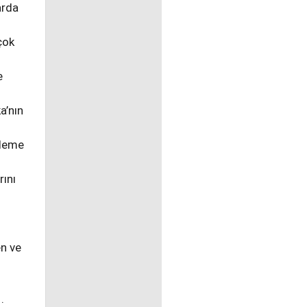
arda
çok
e
a’nın
şleme
rını
en ve
.