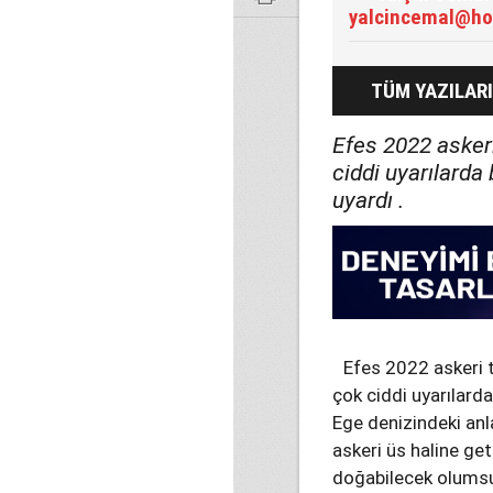
yalcincemal@ho
TÜM YAZILARI
Efes 2022 asker
ciddi uyarılarda
uyardı .
Efes 2022 askeri 
çok ciddi uyarılard
Ege denizindeki anla
askeri üs haline geti
doğabilecek olumsuzl