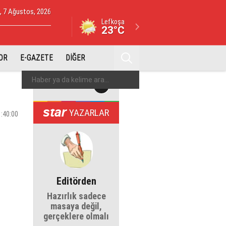
 7 Ağustos, 2026
Lefkoşa
23°C
OR
E-GAZETE
DİĞER
YAZARLAR
1:40:00
Editörden
Hazırlık sadece
masaya değil,
gerçeklere olmalı