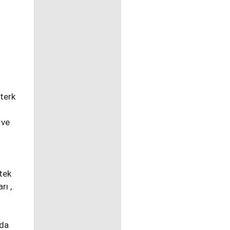
 terk
 ve
tek
rı ,
ada