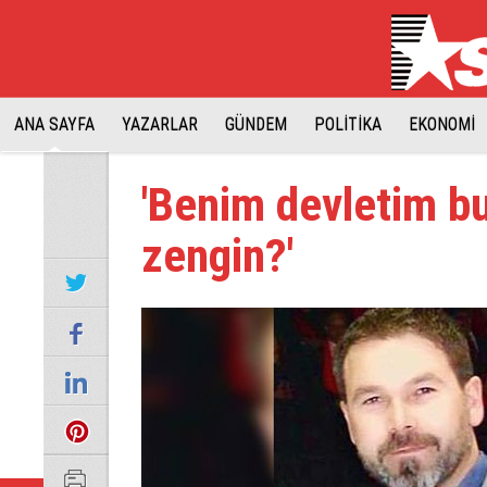
ANA SAYFA
YAZARLAR
GÜNDEM
POLİTİKA
EKONOMİ
'Benim devletim b
zengin?'