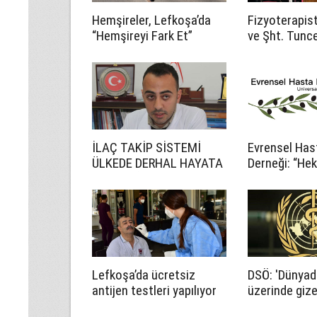
Hemşireler, Lefkoşa’da
Fizyoterapist
“Hemşireyi Fark Et”
ve Şht. Tunc
sloganıyla yürüdü
ilkokullarınd
sağlığı eğitim
İLAÇ TAKİP SİSTEMİ
Evrensel Has
ÜLKEDE DERHAL HAYATA
Derneği: “He
GEÇMELİ!
hakkının kull
için gerekli 
yapılmalı”
Lefkoşa’da ücretsiz
DSÖ: 'Dünyad
antijen testleri yapılıyor
üzerinde gize
vakası var'