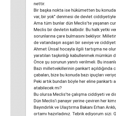
nettir.
Bir başka nokta ise hükümetten bu konuda 
var, bir yok” denmesi de devlet ciddiyetiy
Ama tüm bunlar dün Meclis’te yaşanan cu
Meclis bir devletin kalbidir. Bu halk yetki ve
sorunlarına çare bulmasını bekliyor. Milleti
de vatandaşın asgari bir seviye ve ciddiyet
Ahmet Ünsal hocayla ilgili tartışma ne olur
yaratılan taşkınlığı kabullenmek mümkün de
Önce şu sorunun yanıtı verilmeli. Bu insanla
Bazı milletvekillerinin pankart açıldığında 
çabaları, bize bu konuda bazı ipuçları veriyo
Peki artık bundan böyle her eline pankartı a
atabilecek mi?
Bu olursa Meclis’te çalışma ciddiyeti ve di
Dün Meclis’i panayır yerine çeviren her kims
Bayındırlık ve Ulaştırma Bakanı Erhan Arıkl
ortamı hazırladınız. Tebrik ediyorum sizi. 