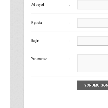
Ad soyad
:
E-posta
:
Başlık
:
Yorumunuz
:
YORUMU GÖ