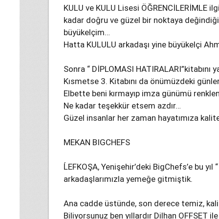
KULU ve KULU Lisesi ÖĞRENCİLERİMLE ilgili
kadar doğru ve güzel bir noktaya değindiğ
büyükelçim…
Hatta KULULU arkadaşı yine büyükelçi Ahm
Sonra “ DİPLOMASI HATIRALARI”kitabını ya
Kısmetse 3. Kitabını da önümüzdeki günle
Elbette beni kırmayıp imza günümü renklen
Ne kadar teşekkür etsem azdır…
Güzel insanlar her zaman hayatımıza kalite 
MEKAN BIGCHEFS
ĹEFKOŞA, Yenişehir’deki BigChefs’e bu yıl 
arkadaşlarımızla yemeğe gitmiştik.
Ana cadde üstünde, son derece temiz, kalite
Biliyorsunuz ben yıllardır Dilhan OFFSET ile