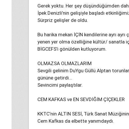
Gerek yoktu. Her şey düşündüğümden daha
İpek Denizli’nin gelişiyle başladı etkinliğim
Sürpriz gelişler de oldu.
Bu harika mekan İÇİN kendilerine ayrı ayr
yenen yer olma özelliğine kültür/ sanatla iç
BİGCEFS’i gönülden kutluyorum.
OLMAZSA OLMAZLARIM
Sevgili gelinim DuYgu Güllü Alptan torunl
gününe getirdi…
Sevincimi paylaştılar.
CEM KAFKAS ve EN SEVDİĞİM ÇİÇEKLER
KKTC’nin ALTIN SESİ, Türk Sanat Müziğinin 
Cem Kafkas da elbette yanımdaydı.