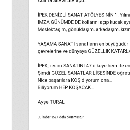
Adıma SERGİLER açtı…
İPEK DENİZLİ SANAT ATÖLYESİNİN 1. Yılın
İMZA GÜNÜMDE DE kollarını açıp kucakla
Meslektaşım, gönüldaşım, arkadaşım, kız
YAŞAMA SANATI sanatların en büyüğüdür d
çevrelerine ve dünyaya GÜZELLİK KATAR
İPEK, resim SANATINI 47 ülkeye hem de 
Şimdi GÜZEL SANATLAR LİSESİNDE öğretme
Nice başarılara KOŞ diyorum ona…
Biliyorum HEP KOŞACAK…
Ayşe TURAL
Bu haber 3527 defa okunmuştur