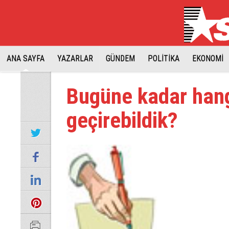
ANA SAYFA
YAZARLAR
GÜNDEM
POLİTİKA
EKONOMİ
Bugüne kadar hang
geçirebildik?