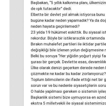
Başbakan, “5 yıllık kalkınma planı, ülkemizi
de ışık tutacaktır” dedi.
Elbette bir devlet yol almak istiyorsa bunu p
bugüne kadar neden yapamadık? Ya da doğru
neden hayata geçirilemedi?
23 yılda 19 hükümet eskittik. Bu siyasal ist
rekordur. Böyle bir istikrarsızlık ortamınd
Bırakın muhalefet partileri ile iktidar parti
değişikliği bile izlenen yolun değişmesin
Belki bu soruya “Her yiğidin yoğurt yiyişi fa
şurası bir gerçek. Devlette esas, devamlılık
Ülke olarak denizi geçerken derede neden 
çözmekte ne kadar bu kadar zorlanıyoruz?
Toplum bilimcilerin de ifade ettiği net bir
sorun var ve bu nedenle siyasetçilerin s
O halde yapılması gereken o sistemin iyileş
Başkanlık sistemi bize uymuyorsa en azında
ekstra 5 milletvekili ile siyasal sistemim