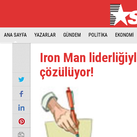
ANA SAYFA
YAZARLAR
GÜNDEM
POLİTİKA
EKONOMİ
Iron Man liderliğiy
çözülüyor!