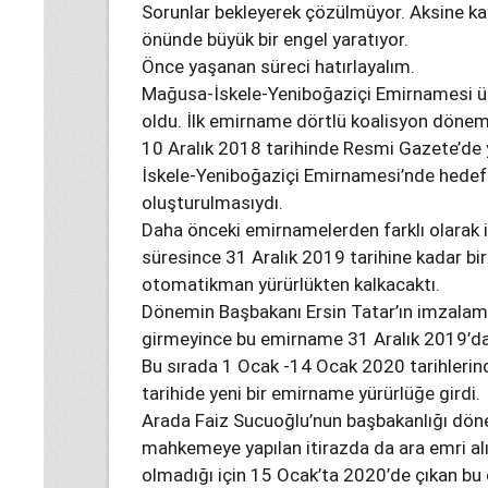
Sorunlar bekleyerek çözülmüyor. Aksine ka
önünde büyük bir engel yaratıyor.
Önce yaşanan süreci hatırlayalım.
Mağusa-İskele-Yeniboğaziçi Emirnamesi ül
oldu. İlk emirname dörtlü koalisyon dönem
10 Aralık 2018 tarihinde Resmi Gazete’de 
İskele-Yeniboğaziçi Emirnamesi’nde hedef bi
oluşturulmasıydı.
Daha önceki emirnamelerden farklı olarak
süresince 31 Aralık 2019 tarihine kadar b
otomatikman yürürlükten kalkacaktı.
Dönemin Başbakanı Ersin Tatar’ın imzalama
girmeyince bu emirname 31 Aralık 2019’da 
Bu sırada 1 Ocak -14 Ocak 2020 tarihlerind
tarihide yeni bir emirname yürürlüğe girdi.
Arada Faiz Sucuoğlu’nun başbakanlığı dönem
mahkemeye yapılan itirazda da ara emri alı
olmadığı için 15 Ocak’ta 2020’de çıkan b