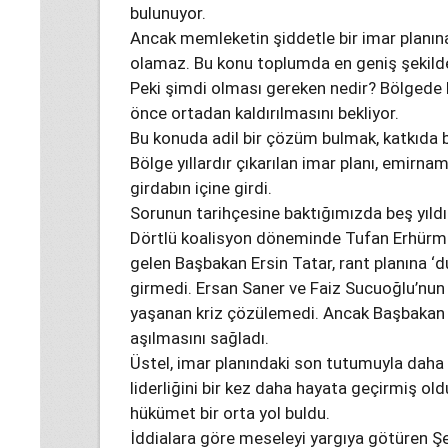
bulunuyor.
Ancak memleketin şiddetle bir imar planın
olamaz. Bu konu toplumda en geniş şekild
Peki şimdi olması gereken nedir? Bölgede bin
önce ortadan kaldırılmasını bekliyor.
Bu konuda adil bir çözüm bulmak, katkıda 
Bölge yıllardır çıkarılan imar planı, emirnam
girdabın içine girdi.
Sorunun tarihçesine baktığımızda beş yıldı
Dörtlü koalisyon döneminde Tufan Erhürma
gelen Başbakan Ersin Tatar, rant planına ‘du
girmedi. Ersan Saner ve Faiz Sucuoğlu’nun
yaşanan kriz çözülemedi. Ancak Başbakan Ün
aşılmasını sağladı.
Üstel, imar planındaki son tutumuyla daha 
liderliğini bir kez daha hayata geçirmiş old
hükümet bir orta yol buldu.
İddialara göre meseleyi yargıya götüren Şehi