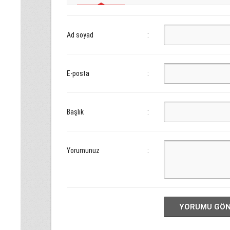
Ad soyad
:
E-posta
:
Başlık
:
Yorumunuz
:
YORUMU GÖ