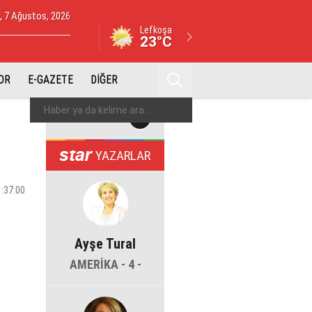
 7 Ağustos, 2026
Lefkoşa
23°C
OR
E-GAZETE
DİĞER
YAZARLAR
1:37:00
Ayşe Tural
AMERİKA - 4 -