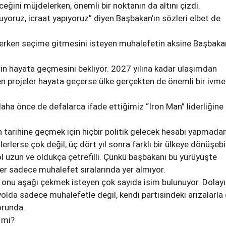
eğini müjdelerken, önemli bir noktanın da altını çizdi.
uyoruz, icraat yapıyoruz” diyen Başbakan’ın sözleri elbet de
 erken seçime gitmesini isteyen muhalefetin aksine Başbakan
in hayata geçmesini bekliyor. 2027 yılına kadar ulaşımdan
en projeler hayata geçerse ülke gerçekten de önemli bir ivme
daha önce de defalarca ifade ettiğimiz “Iron Man” liderliğine
 tarihine geçmek için hiçbir politik gelecek hesabı yapmada
lerlerse çok değil, üç dört yıl sonra farklı bir ülkeye dönüşebil
 uzun ve oldukça çetrefilli. Çünkü başbakanı bu yürüyüşte
r sadece muhalefet sıralarında yer almıyor.
 onu aşağı çekmek isteyen çok sayıda isim bulunuyor. Dolayı
olda sadece muhalefetle değil, kendi partisindeki arızalarla
runda.
 mi?