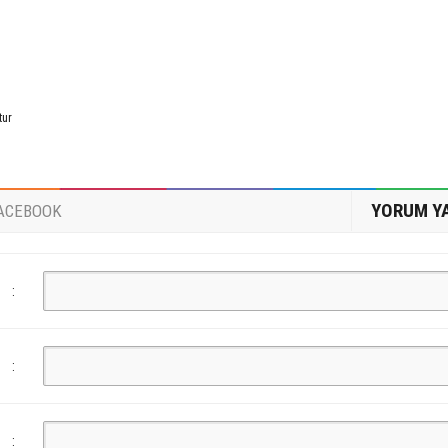
tur
YORUM Y
ACEBOOK
:
:
: