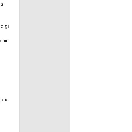
la
dığı
 bir
ğunu