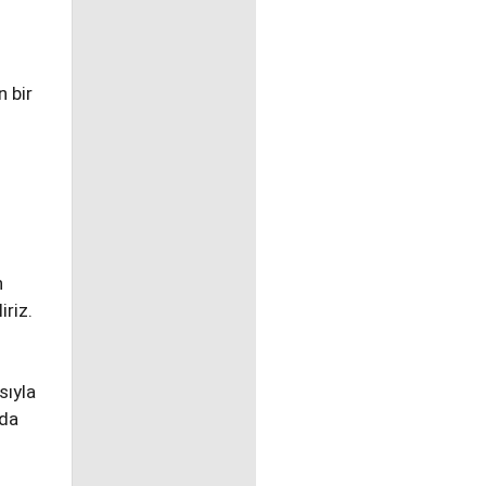
 bir
n
iriz.
sıyla
 da