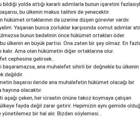
ildiği yolda attığı kararlı adımlarla bunun işaretini fazlasıy
başarısı, bu ülkenin makus talihini de yenecektir.
n hükümet ortaklarının da üzerine düşen görevler vardır.
elim. Yaşanan bunca zorluklar karşısında somut adımlar atıl
rülmezse bunun bedelinin önce hükümet ortakları öder.
i, bu ülkenin en büyük partisi. Ona zaten bir şey olmaz. En fazla
alır. Ama olan hükümetin diğer ortaklarına olur.
et cephesine gelirsek…
 başaramazsa, ana muhalefet sihirli bir değnekle bu ülkenin
k değildir.
metin başarısı ileride ana muhalefetin hükümet olacağı bir
hayrına olacaktır.
i aşağı çeken, her icraatın önüne takoz koymaya çalışan
 ülkeye fayda değil zarar getirir. Hepimizin aynı gemide oldu
e yönetilemez bir hal alır. Bizden söylemesi…