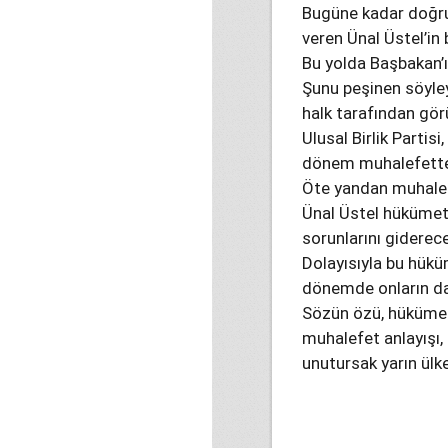
Bugüne kadar doğru b
veren Ünal Üstel’in 
Bu yolda Başbakan’ı
Şunu peşinen söyley
halk tarafından gö
Ulusal Birlik Partis
dönem muhalefette k
Öte yandan muhalef
Ünal Üstel hükümeti
sorunlarını giderece
Dolayısıyla bu hükü
dönemde onların da 
Sözün özü, hükümet
muhalefet anlayışı,
unutursak yarın ülk