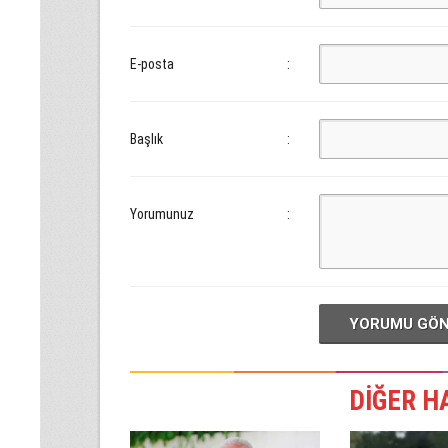
E-posta
:
Başlık
:
Yorumunuz
:
YORUMU GÖ
DİĞER H