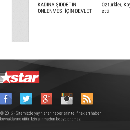
KADINA ŞİDDETİN
Öztürkler, Ka
ÖNLENMESİ İÇİN DEVLET
etti
DAHA ETKİN OLMALI
© 2016 - Sitemizde yayınlanan haberlerin telif hakları haber
kaynaklarına aittir. İzin alınmadan kopyalanamaz.