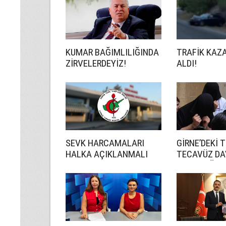
KUMAR BAĞIMLILIĞINDA
TRAFİK KAZ
ZİRVELERDEYİZ!
ALDI!
SEVK HARCAMALARI
GİRNE’DEKİ 
HALKA AÇIKLANMALI
TECAVÜZ DA
CEZA YAĞDI