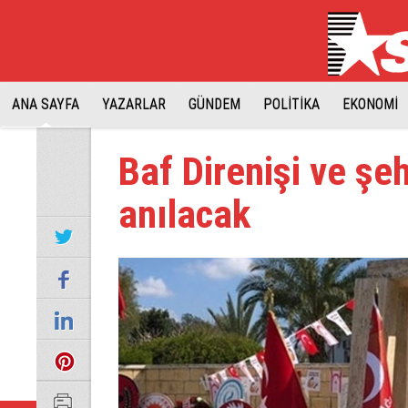
ANA SAYFA
YAZARLAR
GÜNDEM
POLİTİKA
EKONOMİ
Baf Direnişi ve şeh
anılacak