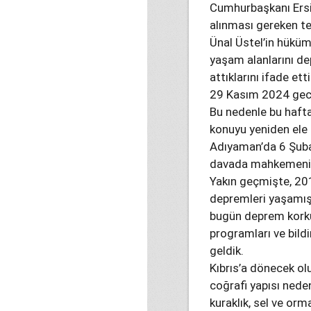
Cumhurbaşkanı Ersin
alınması gereken te
Ünal Üstel’in hüküm
yaşam alanlarını d
attıklarını ifade ett
29 Kasım 2024 geces
Bu nedenle bu haft
konuyu yeniden ele 
Adıyaman’da 6 Şubat
davada mahkemenin 
Yakın geçmişte, 2019
depremleri yaşamış b
bugün deprem korku
programları ve bildi
geldik.
Kıbrıs’a dönecek ol
coğrafi yapısı nede
kuraklık, sel ve or