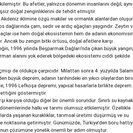
kilemiştir. Bu afetler, yalnızca dönemin insanlarını değil, aynı
siz doğal zenginliklerini de tehdit etmiştir.
, Akdeniz iklimine özgü makiler ve ormanlık alanlardan oluşur
 dağlarında çam, sedir ve ardıç ağaçları yaygındır. Zeytin 
ğaçlar ise hem doğal ekosistemin hem de adanın ekonomisin
r. Ancak bu zengin bitki örtüsü, doğal afetlere karşı
ğin, 1996 yılında Beşparmak Dağları’nda çıkan büyük yangın
orman alanını yok ederek bölgedeki ekosistemi ciddi şekilde
çmişi de oldukça çarpıcıdır. Milattan sonra 4. yüzyılda Salam
den büyük deprem, adanın tarihindeki en yıkıcı olaylardan birid
de, 1996 Lefkoşa depremi, yapısal hasarlarla birlikte deprem
ettiğini göstermiştir.
arşı karşıya olduğu diğer bir önemli sorundur. Sınırlı su kaynakl
 dönemlerinde halkı ve tarımı olumsuz etkilemiştir. Özellikle
ıllarda yaşanan kuraklıklar, tarımsal üretimi düşürmüş ve su
e noktasına getirmiştir. Günümüzde, Türkiye’den boru hattıy
runun çözümüne yönelik önemli bir adım olmuştur.