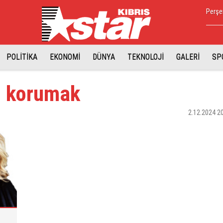
Perşe
POLİTİKA
EKONOMİ
DÜNYA
TEKNOLOJİ
GALERİ
SP
i korumak
2.12.2024 2