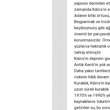
yapısını derinden et
zamanda Kıbrıs’ın eş
Adanın bitki örtüsü
Beşparmak ve trodos
keçiboynuzu gibi a
önemli bir parçasıdı
korunmasızdır. Örne
yüzlerce hektarlık 
tahrip etmiştir.
Kıbrıs’ın deprem ge
Antik Kenti’ni yok e
Daha yakın tarihler
riskinin hâlâ devam 
Kuraklık, Kıbrıs’ın k
uzun süreli kuraklık
1970’li ve 1990’lı y
kaynaklarını tüketm
getirilen su, bu so