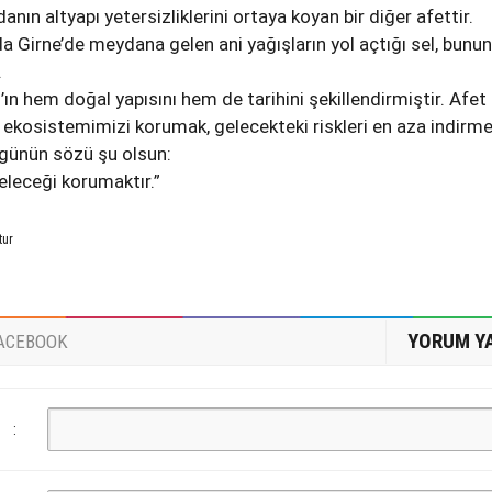
danın altyapı yetersizliklerini ortaya koyan bir diğer afettir.
da Girne’de meydana gelen ani yağışların yol açtığı sel, bunun
.
s’ın hem doğal yapısını hem de tarihini şekillendirmiştir. Afet
ve ekosistemimizi korumak, gelecekteki riskleri en aza indirm
Bugünün sözü şu olsun:
leceği korumaktır.”
tur
YORUM Y
ACEBOOK
: