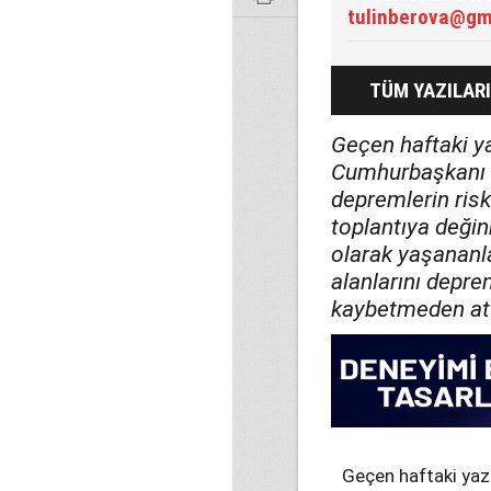
tulinberova@gm
TÜM YAZILARI
Geçen haftaki y
Cumhurbaşkanı E
depremlerin riskl
toplantıya deği
olarak yaşananla
alanlarını depre
kaybetmeden attı
Geçen haftaki ya