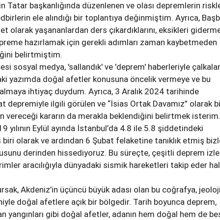
 Tatar başkanlığında düzenlenen ve olası depremlerin riskler
dbirlerin ele alındığı bir toplantıya değinmiştim. Ayrıca, Baş
et olarak yaşananlardan ders çıkardıklarını, eksikleri giderm
epreme hazırlamak için gerekli adımları zaman kaybetmeden
iğini belirtmiştim.
i sosyal medya, 'sallandık' ve 'deprem' haberleriyle çalkalan
aki yazımda doğal afetler konusuna öncelik vermeye ve bu
almaya ihtiyaç duydum. Ayrıca, 3 Aralık 2024 tarihinde
 depremiyle ilgili görülen ve “İsias Ortak Davamız” olarak bi
vereceği kararın da merakla beklendiğini belirtmek isterim
 yılının Eylül ayında İstanbul’da 4.8 ile 5.8 şiddetindeki
iri olarak ve ardından 6 Şubat felaketine tanıklık etmiş bizl
sunu derinden hissediyoruz. Bu süreçte, çeşitli deprem izl
rimler aracılığıyla dünyadaki sismik hareketleri takip eder ha
ursak, Akdeniz’in üçüncü büyük adası olan bu coğrafya, jeoloj
niyle doğal afetlere açık bir bölgedir. Tarih boyunca deprem,
man yangınları gibi doğal afetler, adanın hem doğal hem de be