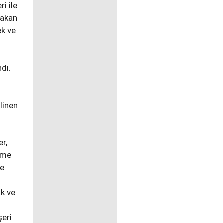
i ile
bakan
ek ve
dı.
linen
.
er,
eme
le
ik ve
şeri