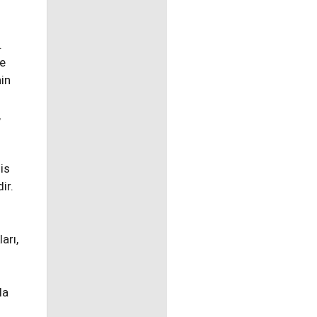
.
ve
in
,
is
ir.
arı,
la