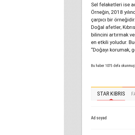
Sel felaketleri ise a
Örneğin, 2018 yılın
çarpıcı bir örneğidir
Doğal afetler, Kıbrı
bilincini artırmak 
en etkili yoludur. 
“Doğayı korumak, ge
Bu haber 1075 defa okunmuş
STAR KIBRIS
F
Ad soyad