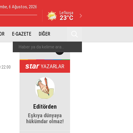
mbe, 6 Ağustos, 2026
Lefkoşa
23°C
OR
E-GAZETE
DİĞER
YAZARLAR
0:22:00
Editörden
Eşkıya dünyaya
hükümdar olmaz!