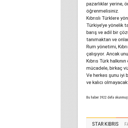
pazarlıklar yerine, 
öğrenmelisiniz.
Kıbrıslı Türklere y
Türkiye’ye yönelik t
barış ve adil bir çöz
tanımaktan ve onla
Rum yönetimi, Kıbrı
çalışıyor. Ancak unu
Kıbrıs Türk halkını
mücadele, birkaç vi
Ve herkes şunu iyi 
ve kalıcı olmayacak
Bu haber 3922 defa okunmuş
STAR KIBRIS
F