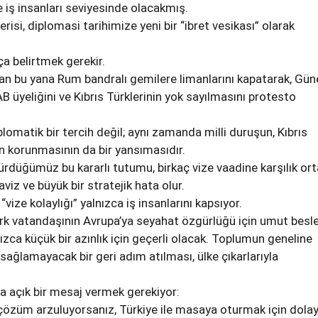
iş insanları seviyesinde olacakmış.
erisi, diplomasi tarihimize yeni bir “ibret vesikası” olarak
ça belirtmek gerekir.
dan bu yana Rum bandralı gemilere limanlarını kapatarak, Gün
 AB üyeliğini ve Kıbrıs Türklerinin yok sayılmasını protesto
lomatik bir tercih değil; aynı zamanda milli duruşun, Kıbrıs
ın korunmasının da bir yansımasıdır.
rdürdüğümüz bu kararlı tutumu, birkaç vize vaadine karşılık or
aviz ve büyük bir stratejik hata olur.
 “vize kolaylığı” yalnızca iş insanlarını kapsıyor.
rk vatandaşının Avrupa’ya seyahat özgürlüğü için umut besle
nızca küçük bir azınlık için geçerli olacak. Toplumun geneline
sağlamayacak bir geri adım atılması, ülke çıkarlarıyla
 açık bir mesaj vermek gerekiyor:
çözüm arzuluyorsanız, Türkiye ile masaya oturmak için dolay