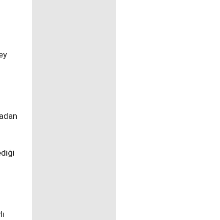
ey
tadan
diği
lı