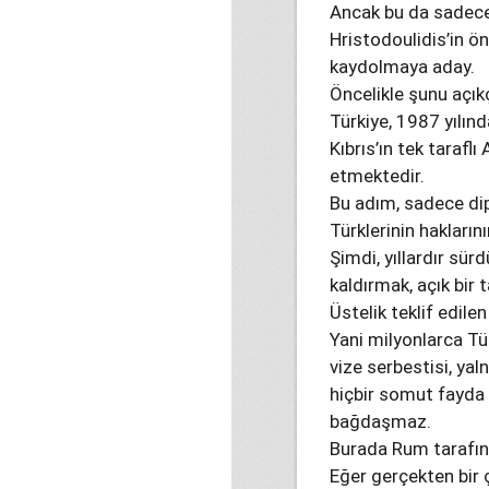
Ancak bu da sadece 
Hristodoulidis’in ön
kaydolmaya aday.
Öncelikle şunu açık
Türkiye, 1987 yılın
Kıbrıs’ın tek taraflı
etmektedir.
Bu adım, sadece dip
Türklerinin hakların
Şimdi, yıllardır sü
kaldırmak, açık bir t
Üstelik teklif edilen
Yani milyonlarca Tü
vize serbestisi, yal
hiçbir somut fayda 
bağdaşmaz.
Burada Rum tarafına
Eğer gerçekten bir 