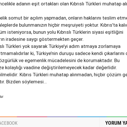
öncelikle adanın eşit ortakları olan Kıbrıslı Türkleri muhatap a
önelik somut bir açılım yapmadan, onların haklarını teslim etm
aleplerde bulunmanızın hiçbir meşruiyeti yoktur. Kıbrıs’ta kalıc
üm isteniyorsa, bunun yolu Kıbrıslı Türklerin siyasi eşitliğini
rın iradesine saygı göstermekten geçer.
slı Türkleri yok sayarak Türkiye’yi adım atmaya zorlamaya
tmamalıdırlar ki, Türkiye’nin duruşu sadece kendi çıkarlarını d
n özgürlük ve egemenlik mücadelesini de korumaktadır. Bu
ze kolaylığı vaadine değiştirilemeyecek kadar değerlidir.
bilmelidir: Kıbrıs Türkleri muhatap alınmadan, hiçbir çözüm g
tır. Bizden söylemesi…
tur
YORUM Y
ACEBOOK