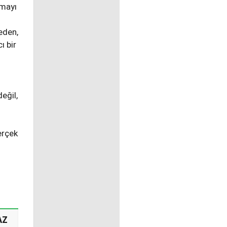
lmayı
eden,
ı bir
eğil,
erçek
AZ