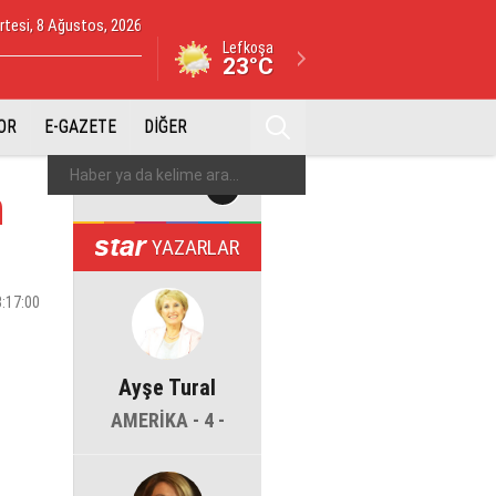
tesi, 8 Ağustos, 2026
Lefkoşa
23°C
OR
E-GAZETE
DİĞER
n
YAZARLAR
3:17:00
Ayşe Tural
AMERİKA - 4 -