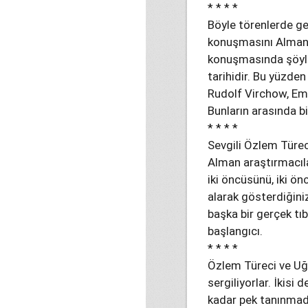
* * * *
Böyle törenlerde g
konuşmasını Alman Ş
konuşmasında şöyle 
tarihidir. Bu yüzden 
Rudolf Virchow, Emi
Bunların arasında b
* * * *
Sevgili Özlem Türeci
Alman araştırmacıla
iki öncüsünü, iki ön
alarak gösterdiğini
başka bir gerçek tı
başlangıcı.
* * * *
Özlem Türeci ve Uğu
sergiliyorlar. İkisi
kadar pek tanınmadı