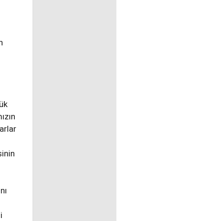
n
yük
mızın
arlar
sinin
nı
i