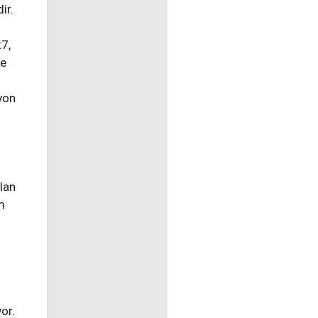
ir.
7,
re
syon
lan
m
or.