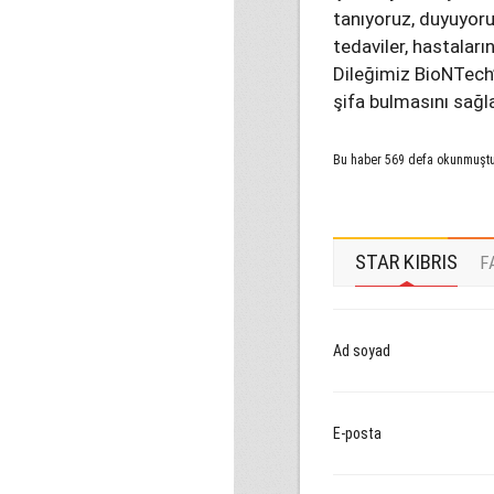
tanıyoruz, duyuyor
tedaviler, hastalar
Dileğimiz BioNTech’
şifa bulmasını sağl
Bu haber 569 defa okunmuşt
STAR KIBRIS
F
Ad soyad
E-posta