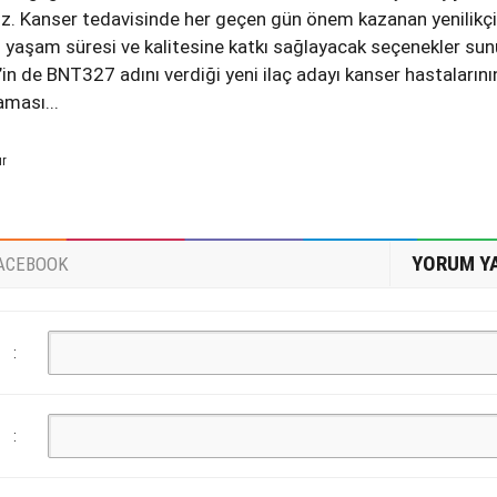
uz. Kanser tedavisinde her geçen gün önem kazanan yenilikçi
ın yaşam süresi ve kalitesine katkı sağlayacak seçenekler sun
in de BNT327 adını verdiği yeni ilaç adayı kanser hastalarını
aması...
ur
YORUM Y
ACEBOOK
:
: