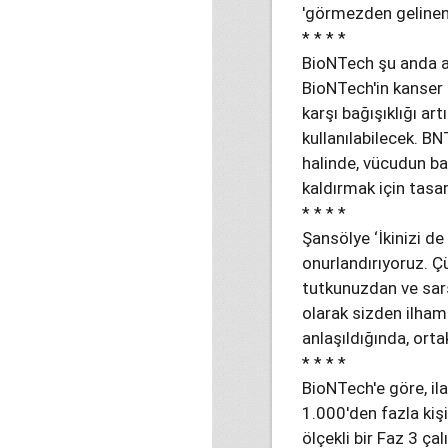
'görmezden gelinen 
* * * *
BioNTech şu anda ak
BioNTech'in kanser t
karşı bağışıklığı a
kullanılabilecek. BN
halinde, vücudun bağ
kaldırmak için tasa
* * * *
Şansölye ‘İkinizi de
onurlandırıyoruz. Ç
tutkunuzdan ve sar
olarak sizden ilham 
anlaşıldığında, ortak
* * * *
BioNTech'e göre, il
1.000'den fazla kiş
ölçekli bir Faz 3 ç