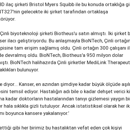
D ilaç şirketi Bristol Myers Squibb ile bu konuda ortaklığa gi
T327'nin gelecekte iki şirket tarafından ortaklaşa
görüyor.
inli biyoteknoloji şirketi Biotheus'u satın almıştı. İki şirket b
anser ilacı geliştiriyordu. Bu anlaşmayla BioNTech, Çinli ortağı
sine tam erişim sağlamış oldu. Çinli ortağın 300 çalışanı i
ni de devralmış oldu. BioNTech, Biotheus'a 950 milyon dolar
ştı. BioNTech halihazırda Çinli şirketler MediLink Therapeut
aklıkları bulunuyor.
 diyor... Kanser, en azından şimdiye kadar büyük ölçüde aşı
sini temsil ediyor. Hastalığın adı bile o kadar dehşet verici ki
sına kadar doktorların hastalarından tanıyı gizlemesi yaygın bi
hala sıklıkla gizli tutuluyor. Ancak istatistiksel olarak her ik
ı boyunca kansere yakalanıyor.’
ettiği gibi her birimiz bu hastalıktan vefat eden çok kişiyi