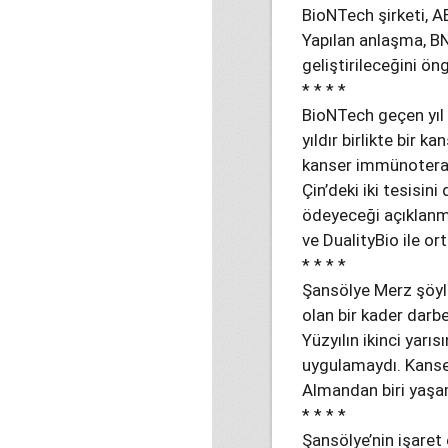
BioNTech şirketi, AB
Yapılan anlaşma, BN
geliştirileceğini ön
* * * *
BioNTech geçen yıl Ç
yıldır birlikte bir k
kanser immünoterapi
Çin’deki iki tesisi
ödeyeceği açıklanmı
ve DualityBio ile ort
* * * *
Şansölye Merz şöyle
olan bir kader darbe
Yüzyılın ikinci yarı
uygulamaydı. Kanser 
Almandan biri yaşam
* * * *
Şansölye’nin işaret 