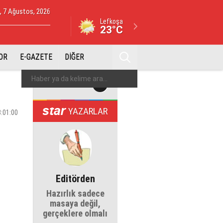
 7 Ağustos, 2026
Lefkoşa
23°C
OR
E-GAZETE
DİĞER
YAZARLAR
3:01:00
Editörden
Hazırlık sadece
masaya değil,
gerçeklere olmalı