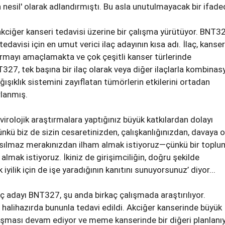
nesil' olarak adlandırmıştı. Bu asla unutulmayacak bir ifaded
ciğer kanseri tedavisi üzerine bir çalışma yürütüyor. BNT32
edavisi için en umut verici ilaç adayının kısa adı. İlaç, kanse
rtırmayı amaçlamakta ve çok çeşitli kanser türlerinde
T327, tek başına bir ilaç olarak veya diğer ilaçlarla kombina
ışıklık sistemini zayıflatan tümörlerin etkilerini ortadan
rlanmış.
 virolojik araştırmalara yaptığınız büyük katkılardan dolayı
ünkü biz de sizin cesaretinizden, çalışkanlığınızdan, davaya o
sılmaz merakınızdan ilham almak istiyoruz—çünkü bir toplu
almak istiyoruz. İkiniz de girişimciliğin, doğru şekilde
 iyilik için de işe yaradığının kanıtını sunuyorsunuz’ diyor...
aç adayı BNT327, şu anda birkaç çalışmada araştırılıyor.
i halihazırda bununla tedavi edildi. Akciğer kanserinde büyük
alışması devam ediyor ve meme kanserinde bir diğeri planlanıy