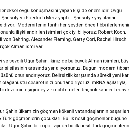
eleneksel övgü konuşmasını yapan kişi de önemlidir. Övgü
ansölyesi Friedrich Merz yaptı... Şansölye yayınlanan
diyor; ‘Modernitenin tarihi her şeyden önce tıbbi ilerlemeni
onunla ilişkilendirilen isimleri çok iyi biliyoruz: Robert Koch,
l von Behring, Alexander Fleming, Gerty Cori, Rachel Hirsch.
irçok Alman ismi var.
 ve sevgili Uğur Şahin, ikiniz de bu büyük Alman isimleri, bü
r silsilesinin arasında yer alıyorsunuz. Bugün, modern tıbbı
cüsünü onurlandırıyoruz. Belirsizlik karşısında sürekli yeni kar
z olağanüstü cesaretinizi onurlandırıyoruz. mRNA aşılarıyla,
bbi devrimin eşiğindeyiz - muhtemelen başarılı kanser tedavi
r Şahin ülkemizin göçmen kökenli vatandaşlarının başarıları
 de Türk göçmenlerin çocukları. Bu ilk nesil göçmenler bugüne
lar. Uğur Şahin bir röportajında bu ilk nesil Türk göçmenlerin