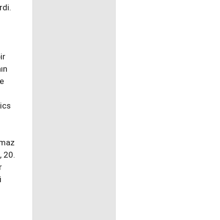
rdi.
ir
nın
le
ics
lmaz
, 20.
r
i