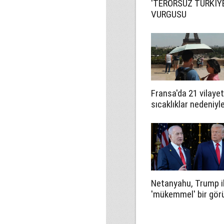
'TERÖRSÜZ TÜRKİY
VURGUSU
Fransa'da 21 vilaye
sıcaklıklar nedeniyl
turuncu alarm verild
Netanyahu, Trump i
'mükemmel' bir gö
gerçekleştirdiğini
savundu