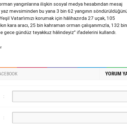
 orman yangınlarına ilişkin sosyal medya hesabından mesaj
, yaz mevsiminden bu yana 3 bin 62 yangının söndürüldüğün
 Yeşil Vatan’ımızı korumak için hâlihazırda 27 uçak, 105
yakın kara aracı, 25 bin kahraman orman çalışanımızla, 132 bin
te gece gündüz teyakkuz hâlindeyiz” ifadelerini kullandı.
ur
YORUM Y
ACEBOOK
:
: