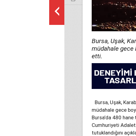
Bursa, Uşak, Ka
müdahale gece b
etti.
Bursa, Uşak, Kara
müdahale gece boyun
Bursa’da 480 hane t
Cumhuriyeti Adalet B
tutuklandığını açık