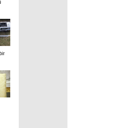
ü
bir
i
se