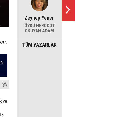
Zeynep Yenen
ÖYKÜ HERODOT
OKUYAN ADAM
evam
TÜM YAZARLAR
kiye
rkı