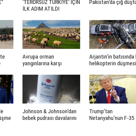
E”
‘TERÖRSÜZ TÜRKİYE’ İÇİN
Pakistan'da çığ düşt
İLK ADIM ATILDI
tte
Avrupa orman
Arjantin'in batısında 
e
yangınlarına karşı
helikopterin düşmes
i
çözümü keçi ve
sonucu 7 kişi öldü
koyunlarda arıyor
le
Johnson & Johnson'dan
Trump'tan
rüşme
bebek pudrası davalarını
Netanyahu'nun F-35
çözmek için tarihi teklif
itirazına yanıt: “Kim
bana kime neyi satıp