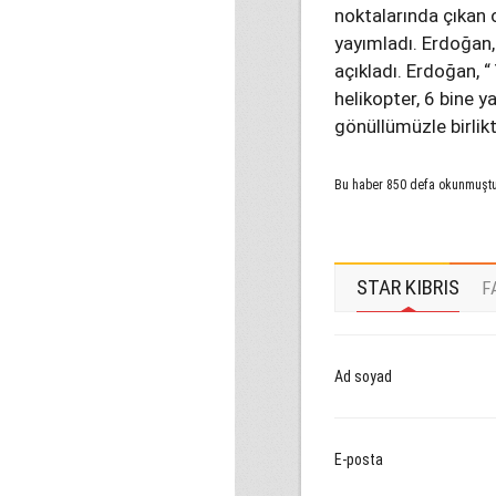
noktalarında çıkan
yayımladı. Erdoğan
açıkladı. Erdoğan, “
helikopter, 6 bine 
gönüllümüzle birlik
Bu haber 850 defa okunmuşt
STAR KIBRIS
F
Ad soyad
E-posta