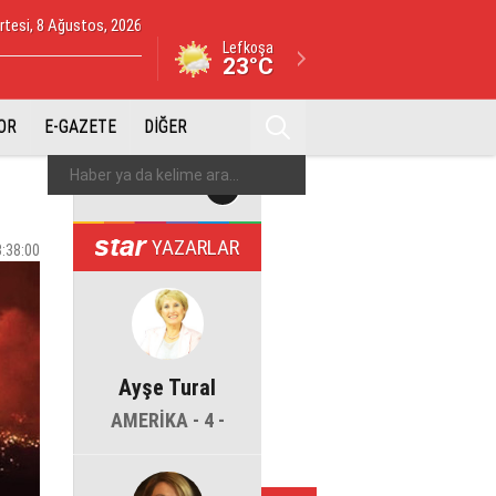
tesi, 8 Ağustos, 2026
Lefkoşa
23°C
OR
E-GAZETE
DİĞER
YAZARLAR
3:38:00
Ayşe Tural
AMERİKA - 4 -