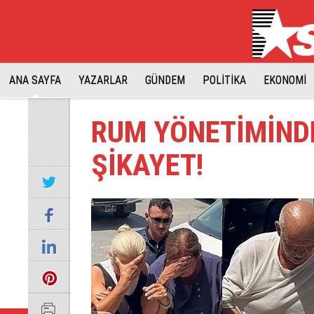
ANA SAYFA
YAZARLAR
GÜNDEM
POLİTİKA
EKONOMİ
RUM YÖNETİMİNDE
ŞİKAYET!