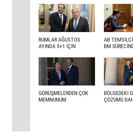
RUMLAR AĞUSTOS
AB TEMSİLCİ
AYINDA 5+1 İÇİN
BM SÜRECİN
HAZIRLANACAK
ETKİN BİR R
İSTİYORUZ
GÖRÜŞMELERDEN ÇOK
BÖLGEDEKİ 
MEMNUNUM
ÇÖZÜMÜ DA
ÖNEMLİ HALE