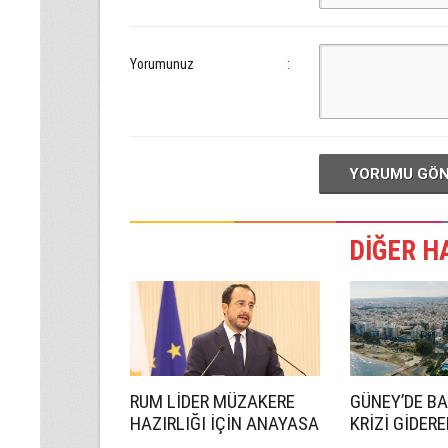
Yorumunuz
:
YORUMU GÖ
DİĞER H
RUM LİDER MÜZAKERE
GÜNEY’DE B
HAZIRLIĞI İÇİN ANAYASA
KRİZİ GİDER
UZMANI GÖREVLENDİRDİ