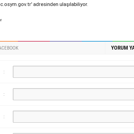
c.osym.gov.tr' adresinden ulaşılabiliyor.
ur
YORUM Y
ACEBOOK
:
:
: