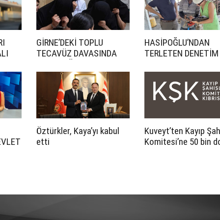
RI
GİRNE’DEKİ TOPLU
HASİPOĞLU’NDAN
LI
TECAVÜZ DAVASINDA
TERLETEN DENETİM
CEZA YAĞDI
Öztürkler, Kaya’yı kabul
Kuveyt’ten Kayıp Şah
EVLET
etti
Komitesi’ne 50 bin d
LI
katkı