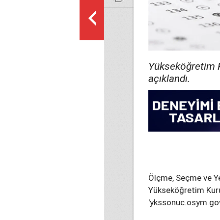
Yükseköğretim Ku
açıklandı.
Ölçme, Seçme ve Ye
Yükseköğretim Kuru
'ykssonuc.osym.gov.t