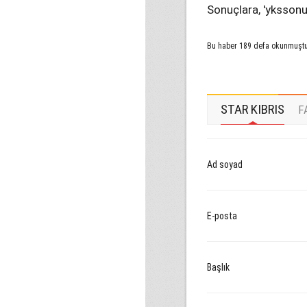
Sonuçlara, 'ykssonu
Bu haber 189 defa okunmuşt
STAR KIBRIS
F
Ad soyad
E-posta
Başlık