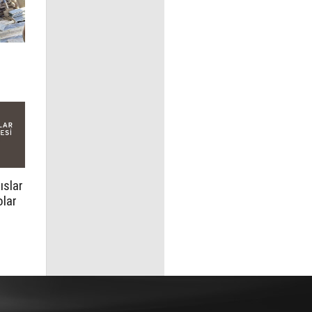
ıslar
olar