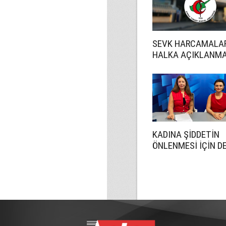
SEVK HARCAMALA
HALKA AÇIKLANMA
KADINA ŞİDDETİN
ÖNLENMESİ İÇİN D
DAHA ETKİN OLMA