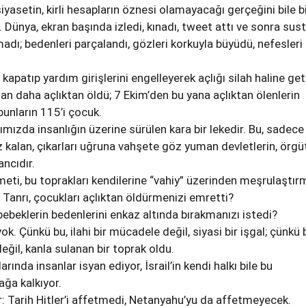
siyasetin, kirli hesapların öznesi olamayacağı gerçeğini bile b
 Dünya, ekran başında izledi, kınadı, tweet attı ve sonra sust
dı; bedenleri parçalandı, gözleri korkuyla büyüdü, nefesleri
ını kapatıp yardım girişlerini engelleyerek açlığı silah haline get
an daha açlıktan öldü; 7 Ekim’den bu yana açlıktan ölenlerin
 bunların 115’i çocuk.
mızda insanlığın üzerine sürülen kara bir lekedir. Bu, sadece
siz kalan, çıkarları uğruna vahşete göz yuman devletlerin, örgü
ncıdır.
ti, bu toprakları kendilerine “vahiy” üzerinden meşrulaştı
i Tanrı, çocukları açlıktan öldürmenizi emretti?
bebeklerin bedenlerini enkaz altında bırakmanızı istedi?
k. Çünkü bu, ilahi bir mücadele değil, siyasi bir işgal; çünkü 
eğil, kanla sulanan bir toprak oldu.
ında insanlar isyan ediyor, İsrail’in kendi halkı bile bu
ağa kalkıyor.
r: Tarih Hitler’i affetmedi, Netanyahu’yu da affetmeyecek.