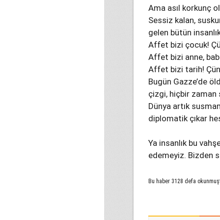
Ama asıl korkunç ol
Sessiz kalan, susku
gelen bütün insanlık
Affet bizi çocuk! Ç
Affet bizi anne, ba
Affet bizi tarih! Ç
Bugün Gazze’de öldür
çizgi, hiçbir zaman
Dünya artık susmama
diplomatik çıkar he
Ya insanlık bu vahşe
edemeyiz. Bizden 
Bu haber 3128 defa okunmuş