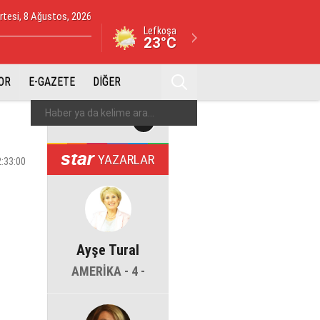
tesi, 8 Ağustos, 2026
Lefkoşa
23°C
OR
E-GAZETE
DİĞER
YAZARLAR
2:33:00
Ayşe Tural
AMERİKA - 4 -