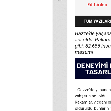
Editörden
TÜM YAZILARI
Gazze’de yaşanan
adı oldu. Rakaml
gibi: 62.686 insa
masum!
Gazze’de yaşananla
vahşetin adı oldu.
Rakamlar, vicdanı o
öldürüldü, bunların