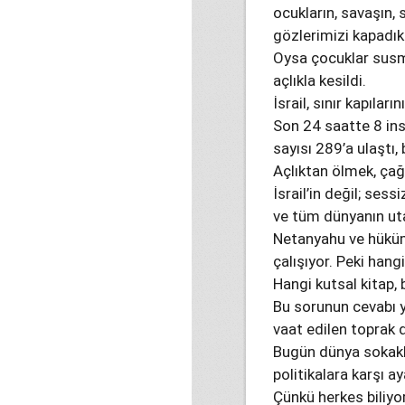
ocukların, savaşın, 
gözlerimizi kapadık.
Oysa çocuklar susma
açlıkla kesildi.
İsrail, sınır kapılar
Son 24 saatte 8 ins
sayısı 289’a ulaştı,
Açlıktan ölmek, çağı
İsrail’in değil; ses
ve tüm dünyanın uta
Netanyahu ve hüküme
çalışıyor. Peki hang
Hangi kutsal kitap, 
Bu sorunun cevabı yo
vaat edilen toprak d
Bugün dünya sokaklar
politikalara karşı ay
Çünkü herkes biliyo