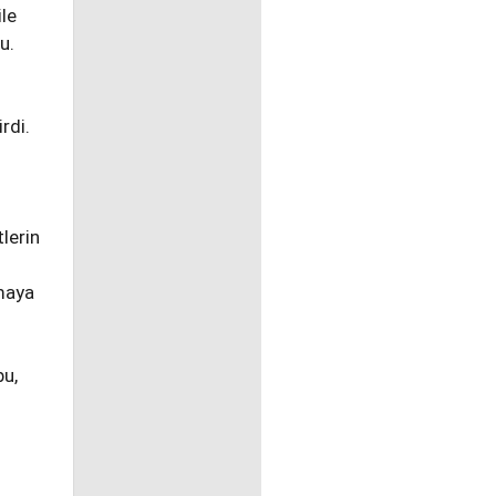
ile
u.
irdi.
tlerin
rmaya
bu,