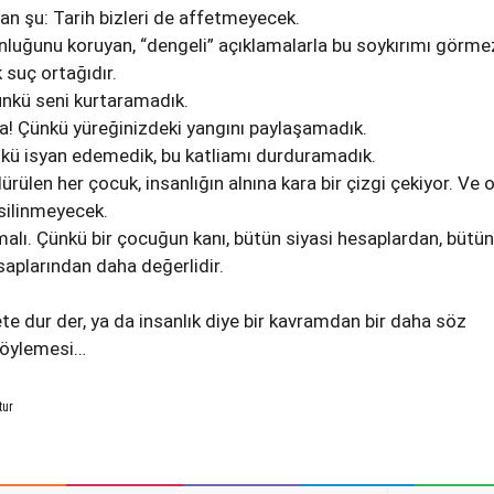
an şu: Tarih bizleri de affetmeyecek.
nluğunu koruyan, “dengeli” açıklamalarla bu soykırımı görm
 suç ortağıdır.
ünkü seni kurtaramadık.
ba! Çünkü yüreğinizdeki yangını paylaşamadık.
ünkü isyan edemedik, bu katliamı durduramadık.
ülen her çocuk, insanlığın alnına kara bir çizgi çekiyor. Ve 
 silinmeyecek.
lı. Çünkü bir çocuğun kanı, bütün siyasi hesaplardan, bütün
saplarından daha değerlidir.
te dur der, ya da insanlık diye bir kavramdan bir daha söz
söylemesi…
tur