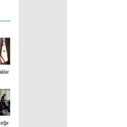
aklar
ceğe