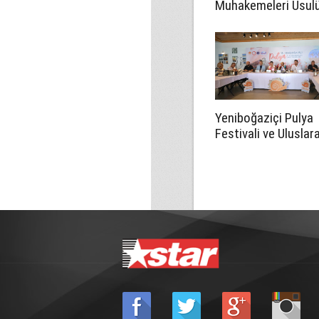
Muhakemeleri Usul
Yasası’nın 23B
maddesinin iptali iç
Anayasa Mahkemes
başvurdu
Yeniboğaziçi Pulya
Festivali ve Uluslar
Halk Dansları Festiv
Ağustos'ta başlay