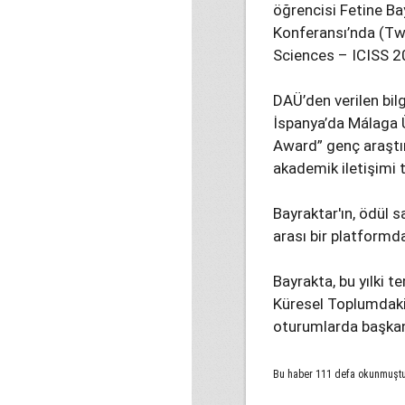
öğrencisi Fetine Bay
Konferansı’nda (Twe
Sciences – ICISS 2
DAÜ’den verilen bilg
İspanya’da Málaga Ü
Award” genç araştır
akademik iletişimi 
Bayraktar'ın, ödül 
arası bir platformda
Bayrakta, bu yılki t
Küresel Toplumdaki
oturumlarda başkanl
Bu haber 111 defa okunmuşt