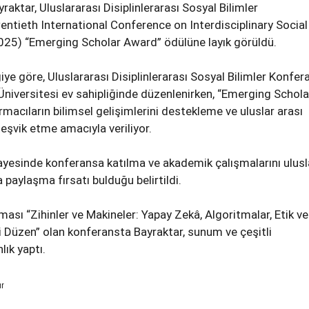
raktar, Uluslararası Disiplinlerarası Sosyal Bilimler
ntieth International Conference on Interdisciplinary Social
025) “Emerging Scholar Award” ödülüne layık görüldü.
iye göre, Uluslararası Disiplinlerarası Sosyal Bilimler Konfer
niversitesi ev sahipliğinde düzenlenirken, “Emerging Schola
macıların bilimsel gelişimlerini destekleme ve uluslar arası
teşvik etme amacıyla veriliyor.
sayesinde konferansa katılma ve akademik çalışmalarını ulusl
 paylaşma fırsatı bulduğu belirtildi.
eması “Zihinler ve Makineler: Yapay Zekâ, Algoritmalar, Etik ve
 Düzen” olan konferansta Bayraktar, sunum ve çeşitli
ık yaptı.
ur