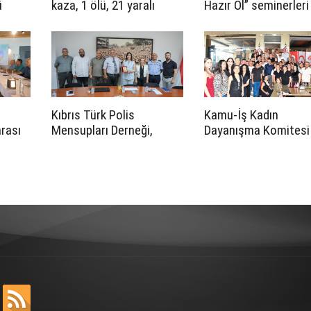
ü
kaza, 1 ölü, 21 yaralı
Hazır Ol” seminerleri
başladı
in
i’ne
Kıbrıs Türk Polis
Kamu-İş Kadın
arası
Mensupları Derneği,
Dayanışma Komitesi
ali 14
CTP’yi ziyaret etti
Güzelyurt’ta “Toplu İ
acak
Sözleşmesi Yasası v
Uygulamaları” paneli
düzenledi