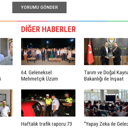
YORUMU GÖNDER
DİĞER HABERLER
64. Geleneksel
Tarım ve Doğal Kayn
i
Mehmetçik Üzüm
Bakanlığı ile İnşaat
hukuka
Festivali başladı
Mühendisleri Odası
arasında iş birliği
protokolü imzalandı
Haftalık trafik raporu:73
“Yapay Zeka ile Gele