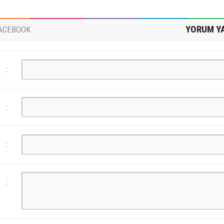
YORUM Y
ACEBOOK
:
:
:
: