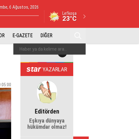
mbe, 6 Ağustos, 2026
Lefkoşa
23°C
OR
E-GAZETE
DİĞER
YAZARLAR
0:05:00
Editörden
Eşkıya dünyaya
hükümdar olmaz!