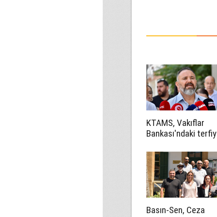
KTAMS, Vakıflar
Bankası'ndaki terfiy
eleştirdi: 'Keyfi ve 
aykırı'
Basın-Sen, Ceza