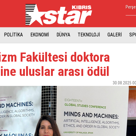
Perşe
POLİTİKA
EKONOMİ
DÜNYA
TEKNOLOJİ
GALERİ
SP
zm Fakültesi doktora
ine uluslar arası ödül
30.08.2025 0