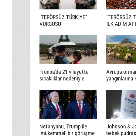
'TERÖRSÜZ TÜRKİYE”
‘TERÖRSÜZ T
VURGUSU
İLK ADIM ATI
Fransa'da 21 vilayette
Avrupa orma
sıcaklıklar nedeniyle
yangınlarına 
turuncu alarm verildi
çözümü keçi
koyunlarda ar
Netanyahu, Trump ile
Johnson & J
'mükemmel' bir görüşme
bebek pudrası