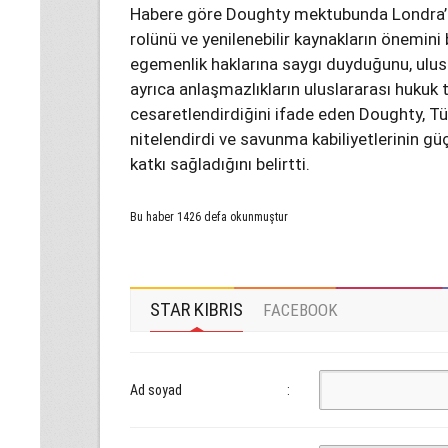
Habere göre Doughty mektubunda Londra’nı
rolünü ve yenilenebilir kaynakların önemini bi
egemenlik haklarına saygı duyduğunu, ulusla
ayrıca anlaşmazlıkların uluslararası huku
cesaretlendirdiğini ifade eden Doughty, Tür
nitelendirdi ve savunma kabiliyetlerinin gü
katkı sağladığını belirtti.
Bu haber 1426 defa okunmuştur
STAR KIBRIS
FACEBOOK
Ad soyad
: