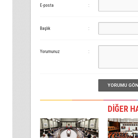
E-posta
:
Başlık
:
Yorumunuz
:
YORUMU GÖ
DİĞER H