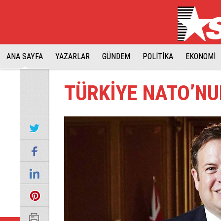
ANA SAYFA
YAZARLAR
GÜNDEM
POLİTİKA
EKONOMİ
TÜRKİYE NATO’NU