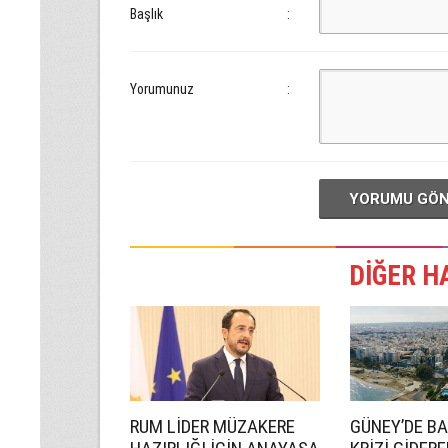
Başlık
:
Yorumunuz
:
YORUMU GÖ
DİĞER H
RUM LİDER MÜZAKERE
GÜNEY’DE B