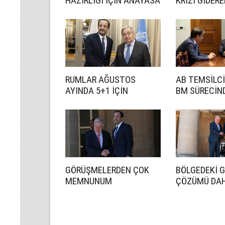
HAZIRLIĞI İÇİN ANAYASA
KRİZİ GİDER
UZMANI GÖREVLENDİRDİ
RUMLAR AĞUSTOS
AB TEMSİLCİ
AYINDA 5+1 İÇİN
BM SÜRECİN
HAZIRLANACAK
ETKİN BİR R
İSTİYORUZ
GÖRÜŞMELERDEN ÇOK
BÖLGEDEKİ 
MEMNUNUM
ÇÖZÜMÜ DA
ÖNEMLİ HALE