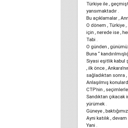
Türkiye ile , geçmiş
yansımaktadır .
Bu açıklamalar , Ann
O dönem , Türkiye ,
için , nerede ise , h
Tabi .
O günden , günümüze
Buna “ kandırılmışlığ
Siyasi eşitlik kabul
, ilk önce , Ankara
sağladıktan sonra ,
Anlaşılmış konulard
CTP’nin , seçimlerle 
Sandıktan çıkacak ir
yürümek .
Güneye , baktığımız
Ayni katılık , devam 
Yani .