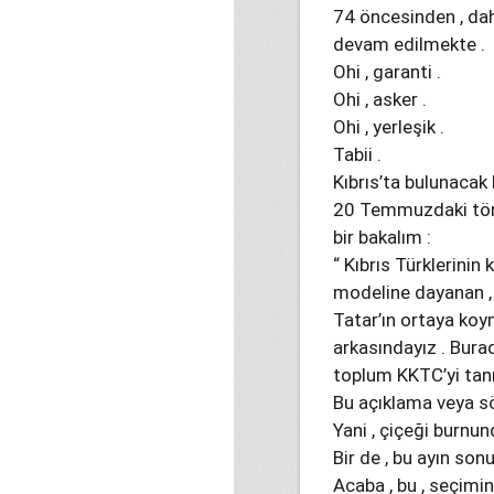
74 öncesinden , dah
devam edilmekte .
Ohi , garanti .
Ohi , asker .
Ohi , yerleşik .
Tabii .
Kıbrıs’ta bulunacak b
20 Temmuzdaki tören
bir bakalım :
“ Kıbrıs Türklerinin
modeline dayanan ,
Tatar’ın ortaya ko
arkasındayız . Bura
toplum KKTC’yi tan
Bu açıklama veya sö
Yani , çiçeği burnun
Bir de , bu ayın son
Acaba , bu , seçimin 