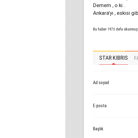
Demem , o ki .
Ankara’yı , eskisi g
Bu haber 1973 defa okunmuş
STAR KIBRIS
F
Ad soyad
E-posta
Başlık