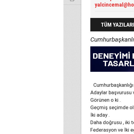
yalcincemal@ho
TÜM YAZILARI
Cumhurbaşkanlığ
Cumhurbaşkanlığı s
Adaylar başvurusu ve
Görünen o ki .
Geçmiş seçimde old
İki aday .
Daha doğrusu , iki t
Federasyon ve İki 