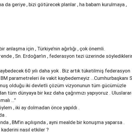
a da geriye , bizi götürecek planlar , ha babam kurulmaya ,
ir anlaşma için , Türkiye’nin ağırlığı , çok önemli.
de , Sn. Erdoğan’ın , federasyon tezi üzerinde söylediklerin
 kaybedecek 60 yılı daha yok . Biz artık tüketilmiş federasyon
 BM parametreleri ile vakit kaybedemeyiz …Cumhurbaşkanı S
ymuş olduğu iki devletli çözüm vizyonunun tüm gücümüzle
dan tüm dünyaya bir kez daha çağrımızı yapıyoruz . Uluslarar
ımalı …”
ylem , iki ay dolmadan önce yapıldı .
da .
unda , BM’in açılışında , ayni mealde bir konuşma yaparsa .
kaderini nasıl etkiler ?