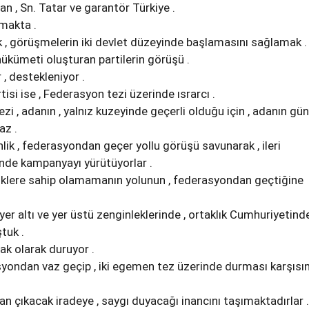
nan , Sn. Tatar ve garantör Türkiye .
makta .
k , görüşmelerin iki devlet düzeyinde başlamasını sağlamak .
 hükümeti oluşturan partilerin görüşü .
 , destekleniyor .
isi ise , Federasyon tezi üzerinde ısrarcı .
zi , adanın , yalnız kuzeyinde geçerli olduğu için , adanın gün
az .
ik , federasyondan geçer yollu görüşü savunarak , ileri
inde kampanyayı yürütüyorlar .
liklere sahip olamamanın yolunun , federasyondan geçtiğine
yer altı ve yer üstü zenginleklerinde , ortaklık Cumhuriyetinde
tuk .
ak olarak duruyor .
asyondan vaz geçip , iki egemen tez üzerinde durması karşısı
tan çıkacak iradeye , saygı duyacağı inancını taşımaktadırlar .