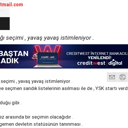
tmail.com
ı seçimi , yavaş yavaş istimleniyor .
eçimi , yavaş yavaş istimleniyor .
 seçmen sandık listelerinin asılması ile de , YSK startı verdi
uğu gibi .
ez arasında bir seçimin olacağıdır .
egemen devletin statüsünün tanınması .