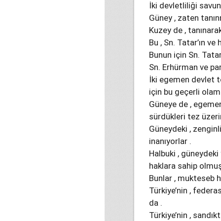
İki devletliliği savu
Güney , zaten tanın
Kuzey de , tanınara
Bu , Sn. Tatar’ın ve
Bunun için Sn. Tatar
Sn. Erhürman ve part
İki egemen devlet te
için bu geçerli olam
Güneye de , egemenl
sürdükleri tez üzer
Güneydeki , zengin
inanıyorlar .
Halbuki , güneydeki 
haklara sahip olmuş
Bunlar , mukteseb h
Türkiye’nin , feder
da .
Türkiye’nin , sandık