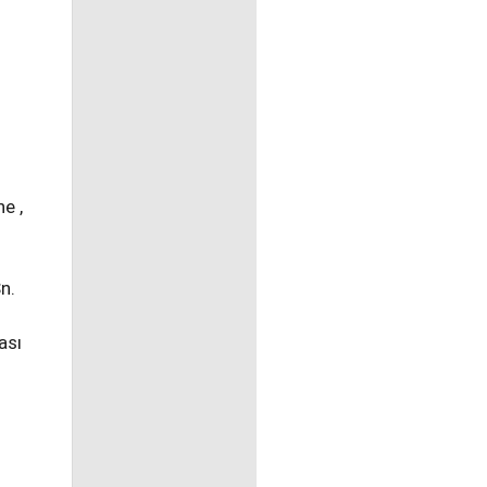
e ,
n.
ası