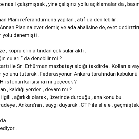
te nasıl çalışmışsak , yine çalışırız yollu açıklamalar da , bası
an Planı referandumuna yapılan , atıf da denilebilir .
 Annan Planına evet demiş ve ada ahalisine de, evet dedirtti
er yolu denemişti .
 , köprülerin altından çok sular aktı .
ın suları “ da denebilir mi ?
 şartı ile Sn. Erhürman mazbatayı aldığı takdirde . Kolları sıva
’nın yolunu tutarak , Federasyonun Ankara tarafından kabulünü
 Hristonun karşısına mı geçecek ?
an , kaldığı yerden , devam mı ?
ilgili , ağırlıklı olarak , üzerinde durduğu , ana konu bu .
adeye , Ankara’nın , saygı duyarak , CTP ile el ele , geçmişteki
da .
ediyor .