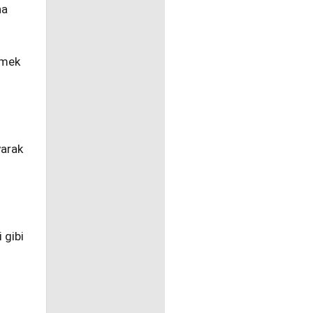
na
rmek
yarak
 gibi