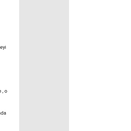
eyi
 , o
nda