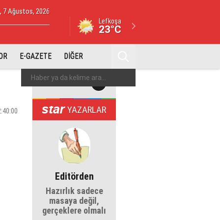
 7 Ağustos, 2026
Lefkoşa
23°C
OR
E-GAZETE
DİĞER
YAZARLAR
2:40:00
Editörden
Hazırlık sadece
masaya değil,
gerçeklere olmalı