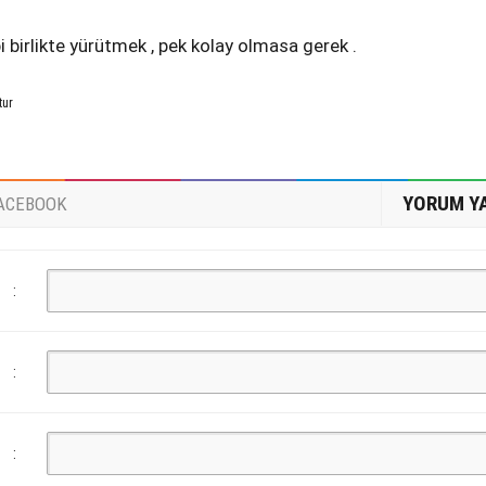
ibi birlikte yürütmek , pek kolay olmasa gerek .
tur
YORUM Y
ACEBOOK
:
:
: