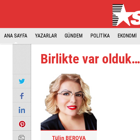
ANA SAYFA
YAZARLAR
GÜNDEM
POLİTİKA
EKONOMİ
Birlikte var olduk
Tülin BEROVA