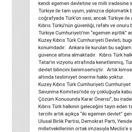
kendi egemen devletine ve milli iradesine 
Türkiye ile tam uyum, yalnızca diplomatik b
coğrafyada Türk’ün sesi, ancak Türkiye ile
Kıbrıs Türkü’nün güvenliği, refahı ve onuru bu
Türkiye Cumhuriyeti’nin “egemen eşitlik” a
Kuzey Kıbrıs Türk Cumhuriyeti Devleti, bug
konumdadır. Ankara ile kurulan bu sağlam iş
güvence altına almaktadır. Kıbrıs Türk hal
Tatar’ın vizyonu etrafında kenetlenmiş, Tü
devlet bilincini benimsemiştir. Artık kimsen
altında teslimiyet önerme hakkı yoktur.
Kuzey Kıbrıs Türk Cumhuriyeti Cumhuriyet Mec
Savunma Komitesi’nde oy çokluğuyla kabul e
Çözüm Konusunda Karar Önerisi”, bu iraden
Kıbrıs Türk halkının geleceğini tayin eden ta
tercihi artık açıkça “iki egemen devlet” ger
Ulusal Birlik Partisi, Demokrat Parti, Yeni
milletvekillerinin ortak imzasıyla Meclis’e 