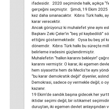
ifadesidir. 2020 seçiminde halk, açıkça “f
gerçeğini seçmiştir. Şimdi, 19 Ekim 2025 s
kez daha sınanacaktır. Kıbrıs Türk halkı, 
karar verecektir.
Ancak görüyoruz ki muhalefet yine aynı es
Başkanı Zeki Çeler’in “beş yıl kaybedildi” sö
ettiğini göstermektedir. Oysa bu beş yıl ka
dönemdir. Kıbrıs Türk halkı bu süreçte milli
belirleme iradesini güçlendirmiştir.
Muhalefetin “halkın kararını bekleyin” çağr
kararını vermiştir. O karar, iki egemen devl
hem siyasette hem de Meclis’te aynı yönd
“bu karar demokratik değil” diyenler, aslı
Demokrasi, sadece oy vermekle değil; o oy
kazanır.
19 Ekim’de sandık başına gidecek her yurtt
iktidar seçimi değil, bir istikamet seçimidir
duruştan, iki egemen devlet anlayışından ve