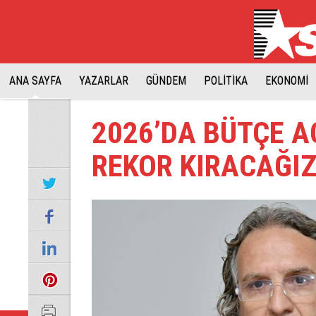
ANA SAYFA
YAZARLAR
GÜNDEM
POLİTİKA
EKONOMİ
2026’DA BÜTÇE A
REKOR KIRACAĞI