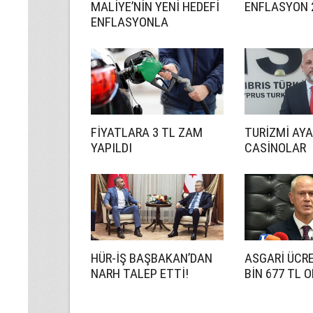
MALİYE’NİN YENİ HEDEFİ
ENFLASYON 2
ENFLASYONLA
MÜCADELE
FİYATLARA 3 TL ZAM
TURİZMİ AY
YAPILDI
CASİNOLAR
HÜR-İŞ BAŞBAKAN’DAN
ASGARİ ÜCRE
NARH TALEP ETTİ!
BİN 677 TL 