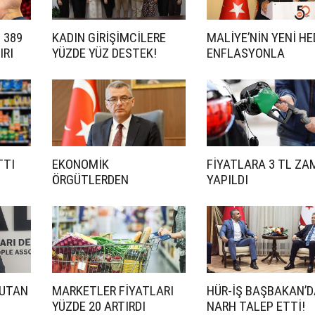
N 389
KADIN GİRİŞİMCİLERE
MALİYE’NİN YENİ HE
IRI
YÜZDE YÜZ DESTEK!
ENFLASYONLA
MÜCADELE
TTI
EKONOMİK
FİYATLARA 3 TL ZA
ÖRGÜTLERDEN
YAPILDI
ERHÜRMAN’A DESTEK
TUTAN
MARKETLER FİYATLARI
HÜR-İŞ BAŞBAKAN’
YÜZDE 20 ARTIRDI
NARH TALEP ETTİ!