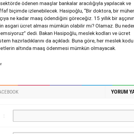
 sektörde ödenen maaşlar bankalar aracılığıyla yapılacak ve
ffaf biçimde izlenebilecek. Hasipoğlu, “Bir doktora, bir mühe
aşçıya ne kadar maaş ödendiğini göreceğiz. 15 yıllık bir aşçını
in asgari ücret alması mümkün olabilir mi? Olamaz. Bu nede
emsiyoruz” dedi. Bakan Hasipoğlu, meslek kodları ve ücret
istem hazırladıklarını da açıkladı. Buna göre, her meslek kodu 
cretlerin altında maaş ödenmesi mümkün olmayacak.
ur
YORUM Y
ACEBOOK
: