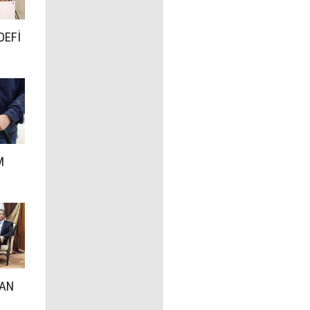
DEFİ
M
DAN