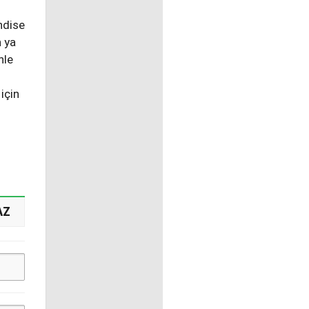
ndise
n ya
nle
için
AZ