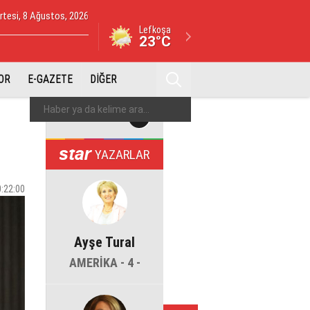
tesi, 8 Ağustos, 2026
Lefkoşa
23°C
OR
E-GAZETE
DİĞER
YAZARLAR
0:22:00
Ayşe Tural
AMERİKA - 4 -