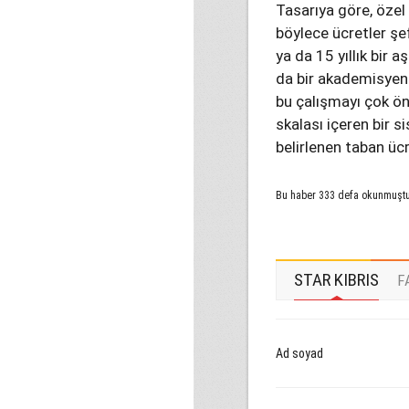
Tasarıya göre, özel
böylece ücretler şe
ya da 15 yıllık bir 
da bir akademisyen
bu çalışmayı çok ön
skalası içeren bir s
belirlenen taban ü
Bu haber 333 defa okunmuşt
STAR KIBRIS
F
Ad soyad