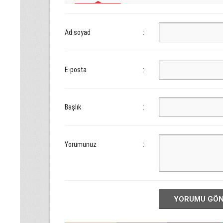
Ad soyad
:
E-posta
:
Başlık
:
Yorumunuz
:
YORUMU GÖ