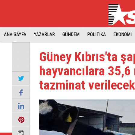
ANA SAYFA
YAZARLAR
GÜNDEM
POLİTİKA
EKONOMİ
Güney Kıbrıs'ta şa
hayvancılara 35,6 
tazminat verilecek