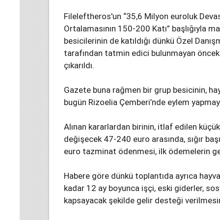
Fileleftheros'un “35,6 Milyon euroluk Dev
Ortalamasının 150-200 Katı” başlığıyla ma
besicilerinin de katıldığı dünkü Özel Danı
tarafından tatmin edici bulunmayan önceki
çıkarıldı.
Gazete buna rağmen bir grup besicinin, hay
bugün Rizoelia Çemberi’nde eylem yapmaya 
Alınan kararlardan birinin, itlaf edilen küç
değişecek 47-240 euro arasında, sığır baş
euro tazminat ödenmesi, ilk ödemelerin gel
Habere göre dünkü toplantıda ayrıca hayvan 
kadar 12 ay boyunca işçi, eski giderler, sos
kapsayacak şekilde gelir desteği verilmesin