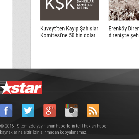
Kuveyt’ten Kayıp Şahıslar
Erenköy Diren
Komitesi’ne 50 bin dolar
direnişte şeh
katkı
cumartesi g
düzenlenecek
anılacak
© 2016 - Sitemizde yayınlanan haberlerin telif hakları haber
kaynaklarına aittir. İzin alınmadan kopyalanamaz.