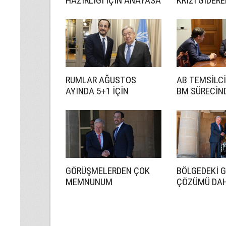
HAZIRLIĞI İÇİN ANAYASA
KRİZİ GİDER
UZMANI GÖREVLENDİRDİ
RUMLAR AĞUSTOS
AB TEMSİLCİ
AYINDA 5+1 İÇİN
BM SÜRECİN
HAZIRLANACAK
ETKİN BİR R
İSTİYORUZ
GÖRÜŞMELERDEN ÇOK
BÖLGEDEKİ 
MEMNUNUM
ÇÖZÜMÜ DA
ÖNEMLİ HALE