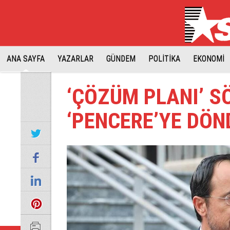
ANA SAYFA
YAZARLAR
GÜNDEM
POLİTİKA
EKONOMİ
‘ÇÖZÜM PLANI’ S
‘PENCERE’YE DÖN