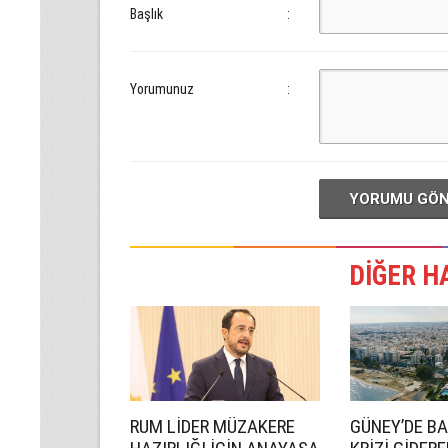
Başlık
:
Yorumunuz
:
YORUMU GÖ
DİĞER H
RUM LİDER MÜZAKERE
GÜNEY’DE B