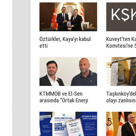
Öztürkler, Kaya’yı kabul
Kuveyt’ten Ka
etti
Komitesi’ne 5
katkı
KTMMOB ve El-Sen
Taşkınköy’de
arasında “Ortak Enerji
olayı zanlısın
Komitesi İş Birliği
tutukluluk em
Protokolü” imzalandı