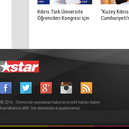
Kıbrıs Türk Üniversite
“Kuzey Kıbrıs
Öğrencileri Kongresi için
Cumhuriyeti’n
kayıtlar sürüyor
Egemen Gelec
Vizyon ve Pro
Eğitim Komit
toplantısı yap
© 2016 - Sitemizde yayınlanan haberlerin telif hakları haber
kaynaklarına aittir. İzin alınmadan kopyalanamaz.