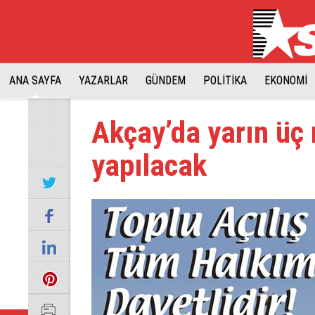
ANA SAYFA
YAZARLAR
GÜNDEM
POLİTİKA
EKONOMİ
Akçay’da yarın üç 
yapılacak