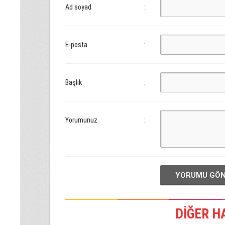
Ad soyad
:
E-posta
:
Başlık
:
Yorumunuz
:
YORUMU GÖ
DİĞER H