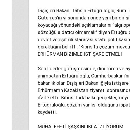
Dışişleri Bakanı Tahsin Ertuğruloğlu, Rum l
Guterres’in yılsonundan önce yeni bir giri
koyacağı yönündeki açıklamalarını “algı op
sözcüğü aldatıcı olmamalı” diyen Ertuğruloğ
devlet ve eşit uluslararası statü politika
gerektiğini belirtti, “Kıbrıs’ta çözüm mevc
ERHÜRMAN BİZİMLE İSTİŞARE ETMELİ
Son liderler görüşmesinde, dini tören ve ayi
anımsatan Ertuğruloğlu, Cumhurbaşkanı’nın 
bakanlık olan Dışişleri Bakanlığıyla istişare
Erhürman’ın Kazakistan ziyareti sonrasında
ifade etti. 'Kıbrıs Türk halkı gerçekleşmey
Ertuğruloğlu, çözüm yanlısı olduğunu ispa
kaydetti.
MUHALEFETİ ŞAŞKINLIKLA İZLİYORUM