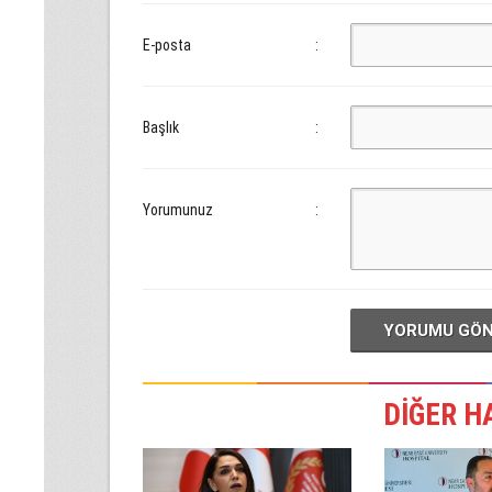
E-posta
:
Başlık
:
Yorumunuz
:
YORUMU GÖ
DİĞER H