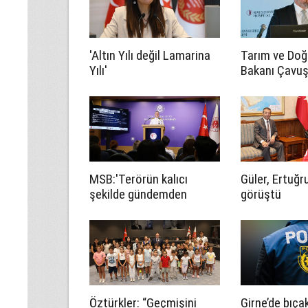
'Altın Yılı değil Lamarina
Tarım ve Doğ
Yılı'
Bakanı Çavuş
Harup Çalışta
MSB:'Terörün kalıcı
Güler, Ertuğru
şekilde gündemden
görüştü
çıkarılması yalnızca
Türkiye'nin değil,
bölgemizin de barış,
güvenlik ve istikrarına
önemli katkılar sağlar'
Öztürkler: “Geçmişini
Girne’de bıçak