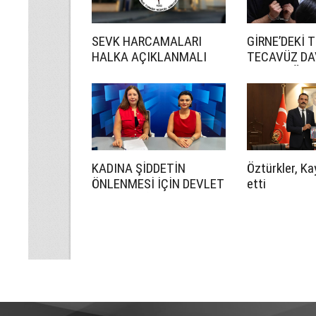
SEVK HARCAMALARI
GİRNE’DEKİ 
HALKA AÇIKLANMALI
TECAVÜZ DA
CEZA YAĞDI
KADINA ŞİDDETİN
Öztürkler, Ka
ÖNLENMESİ İÇİN DEVLET
etti
DAHA ETKİN OLMALI