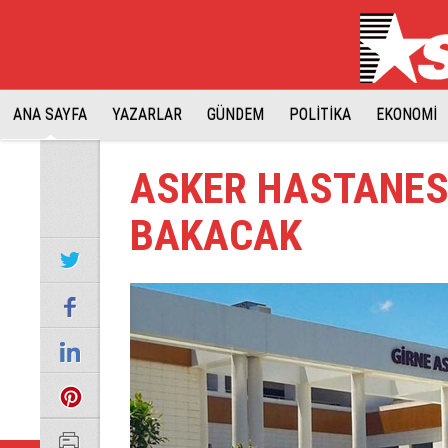
ANA SAYFA
YAZARLAR
GÜNDEM
POLİTİKA
EKONOMİ
ASKER HASTANESİ
BAKACAK