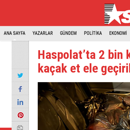
ANA SAYFA
YAZARLAR
GÜNDEM
POLİTİKA
EKONOMİ
Haspolat’ta 2 bin 
kaçak et ele geçiri