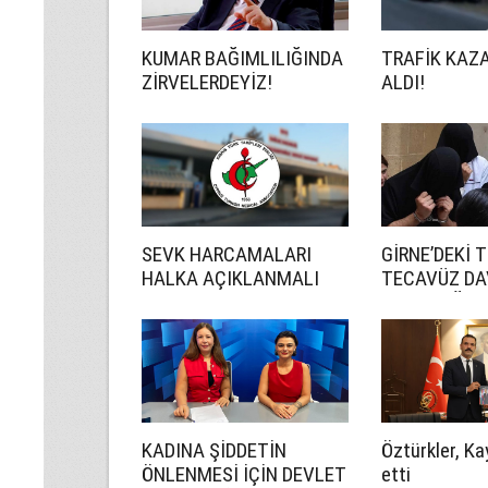
KUMAR BAĞIMLILIĞINDA
TRAFİK KAZ
ZİRVELERDEYİZ!
ALDI!
SEVK HARCAMALARI
GİRNE’DEKİ 
HALKA AÇIKLANMALI
TECAVÜZ DA
CEZA YAĞDI
KADINA ŞİDDETİN
Öztürkler, Ka
ÖNLENMESİ İÇİN DEVLET
etti