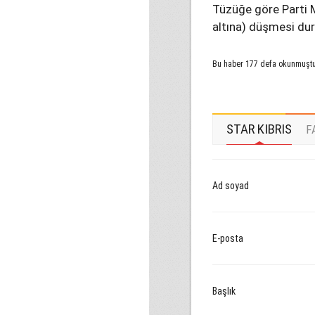
Tüzüğe göre Parti Me
altına) düşmesi dur
Bu haber 177 defa okunmuşt
STAR KIBRIS
F
Ad soyad
E-posta
Başlık