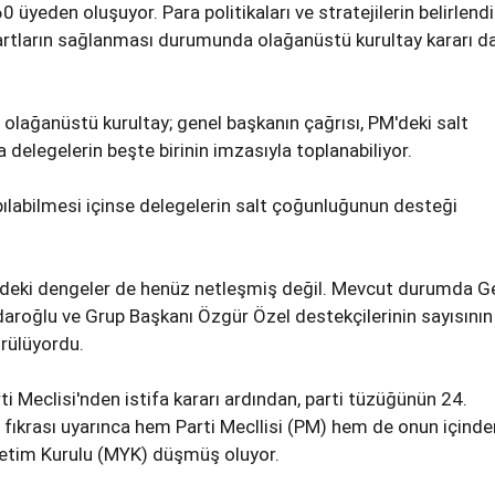
0 üyeden oluşuyor. Para politikaları ve stratejilerin belirlendi
artların sağlanması durumunda olağanüstü kurultay kararı d
lağanüstü kurultay; genel başkanın çağrısı, PM'deki salt
 delegelerin beşte birinin imzasıyla toplanabiliyor.
pılabilmesi içinse delegelerin salt çoğunluğunun desteği
M'deki dengeler de henüz netleşmiş değil. Mevcut durumda G
aroğlu ve Grup Başkanı Özgür Özel destekçilerinin sayısının
rülüyordu.
rti Meclisi'nden istifa kararı ardından, parti tüzüğünün 24.
fıkrası uyarınca hem Parti Mecllisi (PM) hem de onun içinde
etim Kurulu (MYK) düşmüş oluyor.