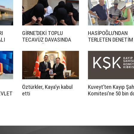
RI
GİRNE’DEKİ TOPLU
HASİPOĞLU’NDAN
LI
TECAVÜZ DAVASINDA
TERLETEN DENETİM
CEZA YAĞDI
Öztürkler, Kaya’yı kabul
Kuveyt’ten Kayıp Şah
EVLET
etti
Komitesi’ne 50 bin d
LI
katkı