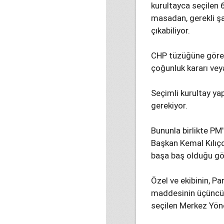
kurultayca seçilen 6
masadan, gerekli ş
çıkabiliyor.
CHP tüzüğüne göre o
çoğunluk kararı veya
Seçimli kurultay ya
gerekiyor.
Bununla birlikte P
Başkan Kemal Kılıçd
başa baş olduğu gö
Özel ve ekibinin, Pa
maddesinin üçüncü 
seçilen Merkez Yön