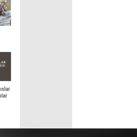
ıslar
olar