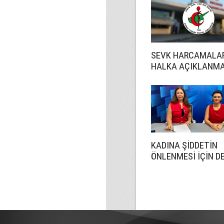
SEVK HARCAMALA
HALKA AÇIKLANMA
KADINA ŞİDDETİN
ÖNLENMESİ İÇİN D
DAHA ETKİN OLMA