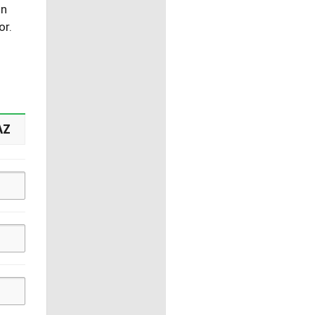
ın
or.
AZ