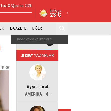
tesi, 8 Ağustos, 2026
Lefkoşa
23°C
OR
E-GAZETE
DİĞER
n
YAZARLAR
2:49:00
Ayşe Tural
AMERİKA - 4 -