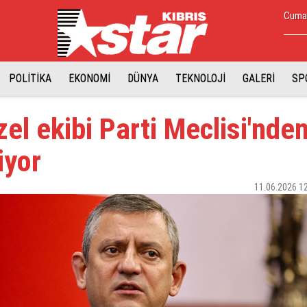
Cumar
POLİTİKA
EKONOMİ
DÜNYA
TEKNOLOJİ
GALERİ
SP
el ekibi Parti Meclisi'nde
iyor
11.06.2026 1