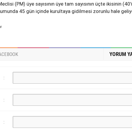
clisi (PM) üye sayısının üye tam sayısının üçte ikisinin (40'
umunda 45 gün içinde kurultaya gidilmesi zorunlu hale geliy
ur
YORUM Y
ACEBOOK
:
:
: