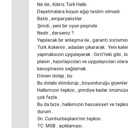
Ne de , Kıbrıs Türk Halkı .
Dayatmalara boyun eğip teslim olmadı .
Batılı , emperyalistler .
Şimdi , yeni bir oyun peşinde .
Nedir , derseniz ?
Yapılacak bir anlaşma ile , garanti sistemin
Türk Askerini , adadan çıkararak . Yeni kalem
yapmaksızın uygulayarak . Girit’teki gibi , b
planın , hazırlayıcıları ve uygulayıcıları ola
kavuşmasını sağlamak .
Dönen dolap , bu .
Bu dolabı döndürüp , boyunduruğu giyenler 
Halkımızın tepkisi , şimdiye kadar önümüze
çok fazla .
Bu da bize , halkımızın hassasiyet ve tepki
durum .
Sn. Cumhurbaşkanı’nın tepkisi .
TC .MSB . açıklaması .