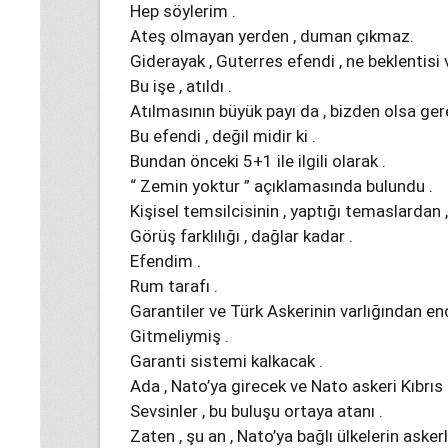
Hep söylerim .
Ateş olmayan yerden , duman çıkmaz.
Giderayak , Guterres efendi , ne beklentisi 
Bu işe , atıldı .
Atılmasının büyük payı da , bizden olsa ger
Bu efendi , değil midir ki .
Bundan önceki 5+1 ile ilgili olarak .
“ Zemin yoktur ” açıklamasında bulundu .
Kişisel temsilcisinin , yaptığı temaslardan 
Görüş farklılığı , dağlar kadar .
Efendim .
Rum tarafı .
Garantiler ve Türk Askerinin varlığından e
Gitmeliymiş .
Garanti sistemi kalkacak .
Ada , Nato’ya girecek ve Nato askeri Kıbrı
Sevsinler , bu buluşu ortaya atanı .
Zaten , şu an , Nato’ya bağlı ülkelerin askerl