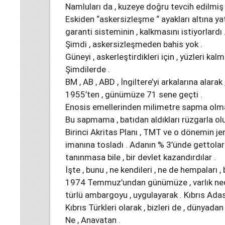
Namluları da , kuzeye doğru tevcih edilmi
Eskiden “askersizleşme “ ayakları altına ya
garanti sisteminin , kalkmasını istiyorlardı 
Şimdi , askersizleşmeden bahis yok .
Güneyi , askerleştirdikleri için , yüzleri kalm
Şimdilerde .
BM , AB , ABD , İngiltere’yi arkalarına alarak
1955’ten , günümüze 71 sene geçti .
Enosis emellerinden milimetre sapma olma
Bu sapmama , batıdan aldıkları rüzgarla ol
Birinci Akritas Planı , TMT ve o dönemin je
imanına tosladı . Adanın % 3’ünde gettolar
tanınmasa bile , bir devlet kazandırdılar .
İşte , bunu , ne kendileri , ne de hempaları , 
1974 Temmuz’undan günümüze , varlık nede
türlü ambargoyu , uygulayarak . Kıbrıs Adası
Kıbrıs Türkleri olarak , bizleri de , dünyadan 
Ne , Anavatan .