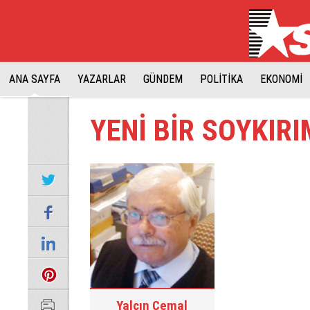
ANA SAYFA
YAZARLAR
GÜNDEM
POLİTİKA
EKONOMİ
YENİ BİR SOYKIRI
Yalçın Cemal