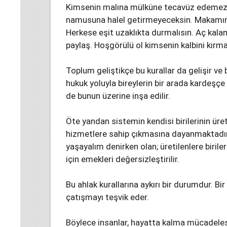
Kimsenin malına mülküne tecavüz edemezs
namusuna halel getirmeyeceksin. Makamını 
Herkese eşit uzaklıkta durmalısın. Aç kal
paylaş. Hoşgörülü ol kimsenin kalbini kırma g
Toplum geliştikçe bu kurallar da gelişir ve bel
hukuk yoluyla bireylerin bir arada kardeşçe
de bunun üzerine inşa edilir.
Öte yandan sistemin kendisi birilerinin üre
hizmetlere sahip çıkmasına dayanmaktadır
yaşayalım denirken olan; üretilenlere birile
için emekleri değersizleştirilir.
Bu ahlak kurallarına aykırı bir durumdur. B
çatışmayı teşvik eder.
Böylece insanlar, hayatta kalma mücadeles