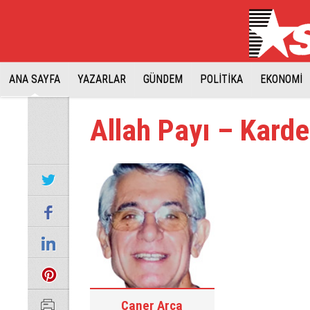
ANA SAYFA
YAZARLAR
GÜNDEM
POLİTİKA
EKONOMİ
Allah Payı – Karde
Caner Arca